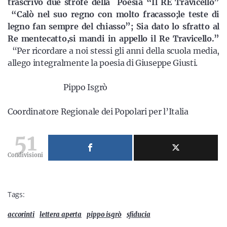
trascrivo
due strofe della Poesia
“Il RE Travicello”
“Calò nel suo regno con molto fracasso;le teste
di
legno fan sempre del chiasso”; Sia dato lo sfratto al
Re mentecatto,si mandi in appello il Re Travicello.”
“Per ricordare a noi stessi gli anni della scuola media,
allego integralmente la poesia di Giuseppe Giusti.
Pippo Isgrò
Coordinatore Regionale dei Popolari per l’Italia
51
Condivisioni
Tags:
accorinti
lettera aperta
pippo isgrò
sfiducia