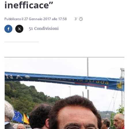
Sicilia
inefficace”
Pubblicato il
27 Gennaio 2017
alle
17:58
3
'
51
Condivisioni
Servizi
Resta sempre aggiornato con le ultime news, iscriviti alla
nostra newsletter
Iscriviti