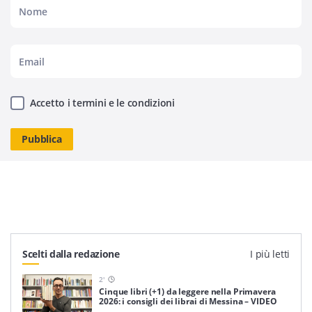
Accetto i termini e le condizioni
Scelti dalla redazione
I più letti
2
'
Cinque libri (+1) da leggere nella Primavera
2026: i consigli dei librai di Messina – VIDEO