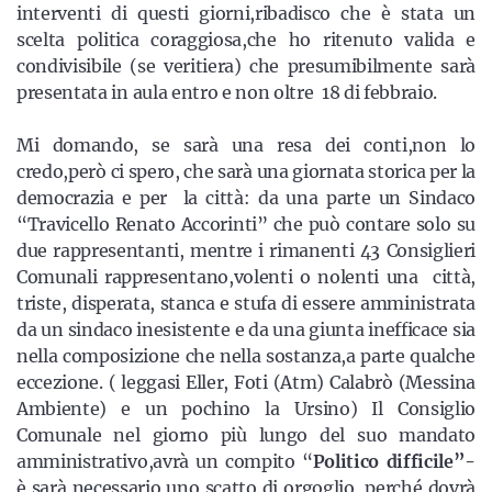
interventi di questi giorni,ribadisco che è stata un
scelta politica coraggiosa,che ho ritenuto valida e
condivisibile (se veritiera) che presumibilmente sarà
presentata in aula entro e non oltre 18 di febbraio.
Mi domando, se sarà una resa dei conti,non lo
credo,però ci spero, che sarà una giornata storica per la
democrazia e per la città: da una parte un Sindaco
“Travicello Renato Accorinti” che può contare solo su
due rappresentanti, mentre i rimanenti 43 Consiglieri
Comunali rappresentano,volenti o nolenti una città,
triste, disperata, stanca e stufa di essere amministrata
da un sindaco inesistente e da una giunta inefficace sia
nella composizione che nella sostanza,a parte qualche
eccezione. ( leggasi Eller, Foti (Atm) Calabrò (Messina
Ambiente) e un pochino la Ursino) Il Consiglio
Comunale nel giorno più lungo del suo mandato
amministrativo,avrà un compito “
Politico
difficile”-
è sarà necessario uno scatto di orgoglio, perché dovrà