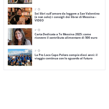
2
'
Sei libri sull’amore da leggere a San Valentino
(e non solo): i consigli dei librai di Messina –
VIDEO
4
'
Carta Dedicata a Te Messina 2025: come
ricevere il contributo alimentare di 500 euro
3
'
La Pro Loco Capo Peloro compie dieci anni: il
viaggio continua con lo sguardo al futuro