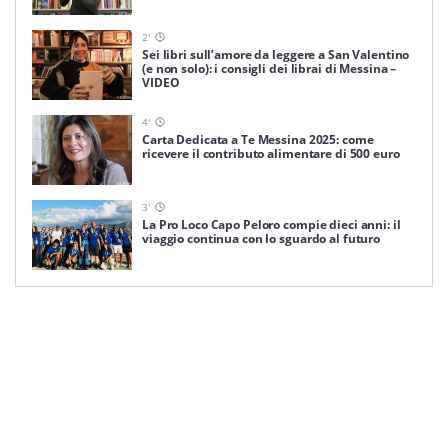
2
'
Sei libri sull’amore da leggere a San Valentino
(e non solo): i consigli dei librai di Messina –
VIDEO
4
'
Carta Dedicata a Te Messina 2025: come
ricevere il contributo alimentare di 500 euro
3
'
La Pro Loco Capo Peloro compie dieci anni: il
viaggio continua con lo sguardo al futuro