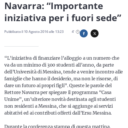
Sicilia
Navarra: “Importante
iniziativa per i fuori sede”
Servizi
Pubblicato il
10 Agosto 2016
alle
13:23
4
'
“L’iniziativa di finanziare l’alloggio a un numero che
Resta sempre aggiornato con le ultime news, iscriviti alla
va da un minimo di 300 studenti all’anno, da parte
nostra newsletter
dell’Università di Messina, tende a venire incontro alle
famiglie che hanno il desiderio, ma non le risorse, di
Iscriviti
dare un futuro ai propri figli”. Queste le parole del
Rettore Navarra per spiegare il programma “Casa
Unime”, un’ulteriore novità destinata agli studenti
non residenti a Messina, che si aggiunge ai servizi
abitativi ed ai contributi offerti dall’Ersu Messina.
Durante la conferenza stampa di questa mattina,