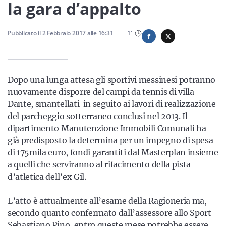
Sicilia
la gara d’appalto
Pubblicato il
2 Febbraio 2017
alle
16:31
1
'
Servizi
Dopo una lunga attesa gli sportivi messinesi potranno
nuovamente disporre del campi da tennis di villa
Dante, smantellati in seguito ai lavori di realizzazione
Resta sempre aggiornato con le ultime news, iscriviti alla
del parcheggio sotterraneo conclusi nel 2013. Il
nostra newsletter
dipartimento Manutenzione Immobili Comunali ha
già predisposto la determina per un impegno di spesa
Iscriviti
di 175mila euro, fondi garantiti dal Masterplan insieme
a quelli che serviranno al rifacimento della pista
d’atletica dell’ex Gil.
L’atto è attualmente all’esame della Ragioneria ma,
secondo quanto confermato dall’assessore allo Sport
Sebastiano Pino, entro queste mese potrebbe essere