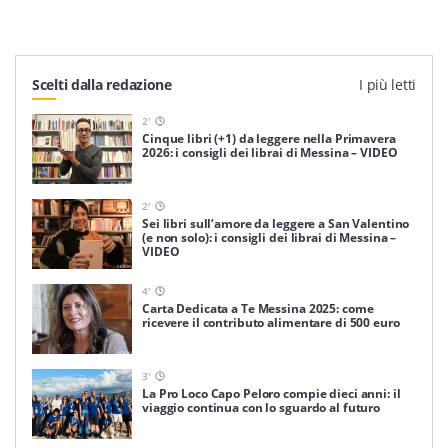
Scelti dalla redazione
I più letti
2
'
Cinque libri (+1) da leggere nella Primavera
2026: i consigli dei librai di Messina – VIDEO
2
'
Sei libri sull’amore da leggere a San Valentino
(e non solo): i consigli dei librai di Messina –
VIDEO
4
'
Carta Dedicata a Te Messina 2025: come
ricevere il contributo alimentare di 500 euro
3
'
La Pro Loco Capo Peloro compie dieci anni: il
viaggio continua con lo sguardo al futuro