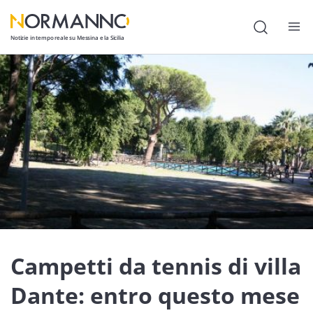
Notizie in tempo reale su Messina e la Sicilia
Attualità
Cronaca
Politica
Cultura
Lavoro
Società
Economia
Campetti da tennis di villa
Sport
Dante: entro questo mese