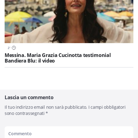
2
'
Messina. Maria Grazia Cucinotta testimonial
Bandiera Blu: il video
Lascia un commento
Il tuo indirizzo email non sarà pubblicato.
I campi obbligatori
sono contrassegnati
*