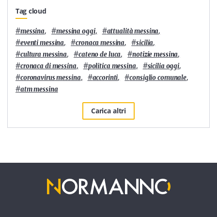
Tag cloud
#
,
#
,
#
,
messina
messina oggi
attualità messina
#
,
#
,
#
,
eventi messina
cronaca messina
sicilia
#
,
#
,
#
,
cultura messina
cateno de luca
notizie messina
#
,
#
,
#
,
cronaca di messina
politica messina
sicilia oggi
#
,
#
,
#
,
coronavirus messina
accorinti
consiglio comunale
#
atm messina
Carica altri