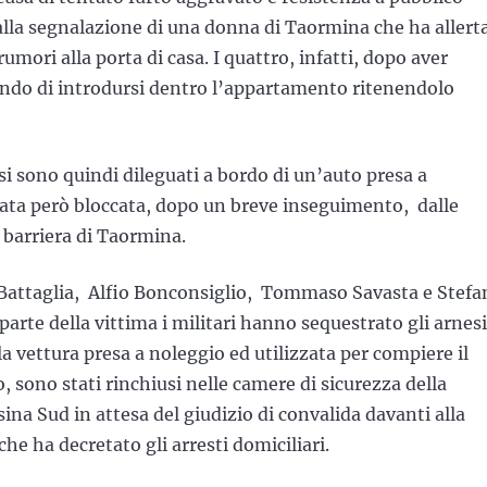
 alla segnalazione di una donna di Taormina che ha allert
rumori alla porta di casa. I quattro, infatti, dopo aver
cando di introdursi dentro l’appartamento ritenendolo
 si sono quindi dileguati a bordo di un’auto presa a
tata però bloccata, dopo un breve inseguimento, dalle
 barriera di Taormina.
 Battaglia, Alfio Bonconsiglio, Tommaso Savasta e Stefa
parte della vittima i militari hanno sequestrato gli arnesi
e la vettura presa a noleggio ed utilizzata per compiere il
to, sono stati rinchiusi nelle camere di sicurezza della
na Sud in attesa del giudizio di convalida davanti alla
e ha decretato gli arresti domiciliari.