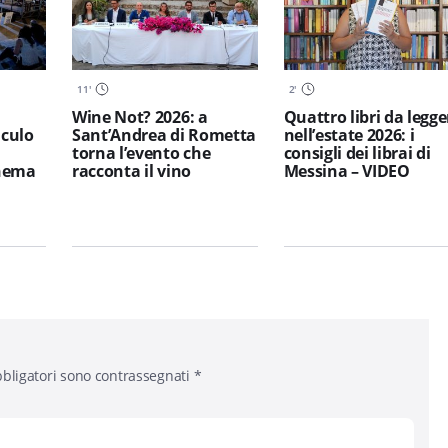
11
'
2
'
Wine Not? 2026: a
Quattro libri da legge
iculo
Sant’Andrea di Rometta
nell’estate 2026: i
torna l’evento che
consigli dei librai di
inema
racconta il vino
Messina – VIDEO
bligatori sono contrassegnati
*