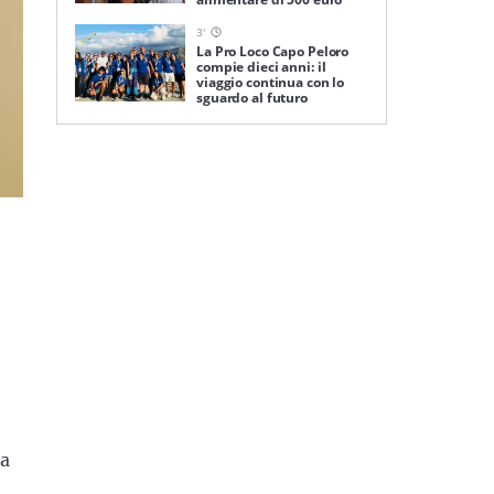
3
'
La Pro Loco Capo Peloro
compie dieci anni: il
viaggio continua con lo
sguardo al futuro
da