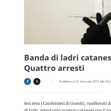
Banda di ladri catanes
Quattro arresti
Pubblicato il
31 Gennaio 2017
alle
16:
Ieri sera i Carabinieri di Graniti, coadiuvat
di ladri, arrestanto quattro catanesi con l’a