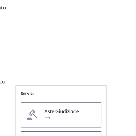
ato
no
Servizi
Aste Giudiziarie