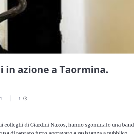
i in azione a Taormina.
21
1
'
i dai colleghi di Giardini Naxos, hanno sgominato una ban
ccusa di tentato furto aggravato e resistenza a pubblico