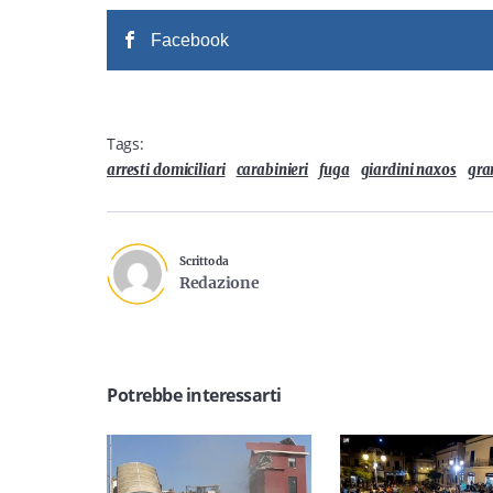
Facebook
Tags:
arresti domiciliari
carabinieri
fuga
giardini naxos
gra
Scritto da
Redazione
Potrebbe interessarti