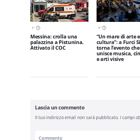
1
'
7
'
Messina: crolla una
“Un mare di arte e
palazzina a Pistunina.
cultura”: a Furci S
Attivato il COC
torna l’evento che
unisce musica, c
e arti visive
Lascia un commento
Il tuo indirizzo email non sarà pubblicato.
I campi ob