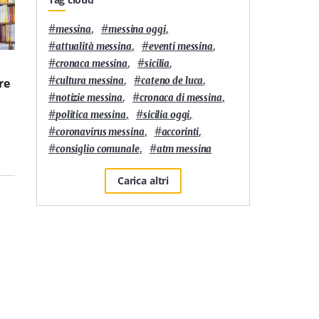
#
,
#
,
messina
messina oggi
#
,
#
,
attualità messina
eventi messina
#
,
#
,
cronaca messina
sicilia
3
'
7
'
#
,
#
,
cultura messina
cateno de luca
re
È L’Orso di Messina la
UVA TALK Summer
pizzeria siciliana più
Edition: all’Officina del
#
,
#
,
notizie messina
cronaca di messina
longeva nella 50 Top
Gusto la cucina diventa
#
,
#
,
politica messina
sicilia oggi
Pizza Italia 2026
un laboratorio di idee
#
,
#
,
coronavirus messina
accorinti
che unisce territori e
mette al centro la
#
,
#
consiglio comunale
atm messina
Calabria
Carica altri