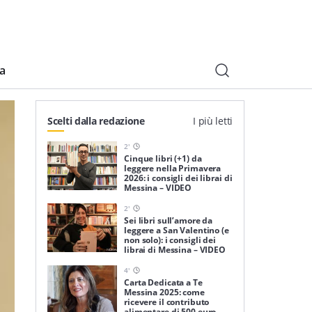
ia
Scelti dalla redazione
I più letti
2
'
Cinque libri (+1) da
leggere nella Primavera
2026: i consigli dei librai di
Messina – VIDEO
2
'
Sei libri sull’amore da
leggere a San Valentino (e
non solo): i consigli dei
librai di Messina – VIDEO
4
'
Carta Dedicata a Te
Messina 2025: come
ricevere il contributo
alimentare di 500 euro