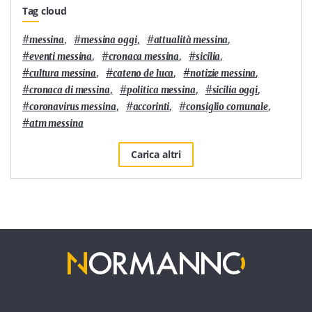
Tag cloud
#
,
#
,
#
,
messina
messina oggi
attualità messina
#
,
#
,
#
,
eventi messina
cronaca messina
sicilia
#
,
#
,
#
,
cultura messina
cateno de luca
notizie messina
#
,
#
,
#
,
cronaca di messina
politica messina
sicilia oggi
#
,
#
,
#
,
coronavirus messina
accorinti
consiglio comunale
#
atm messina
Carica altri