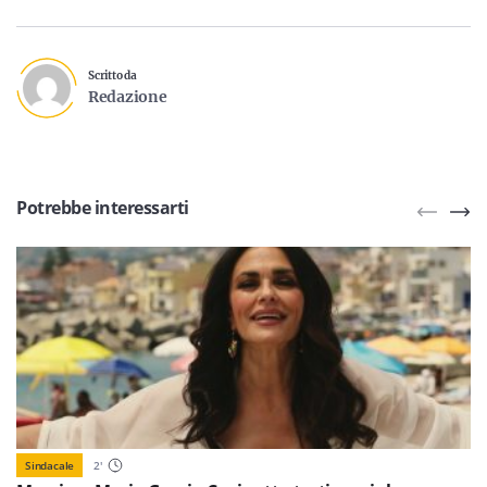
Scritto da
Redazione
Potrebbe interessarti
Sindacale
2
'