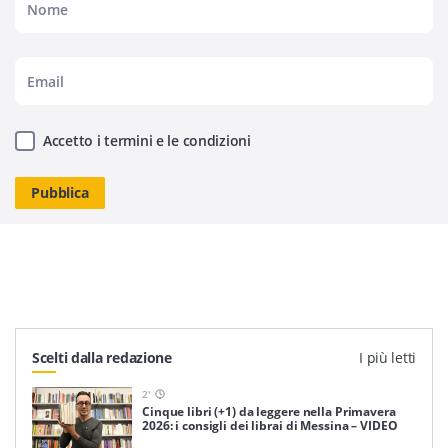
Accetto i termini e le condizioni
Scelti dalla redazione
I più letti
2
'
Cinque libri (+1) da leggere nella Primavera
2026: i consigli dei librai di Messina – VIDEO