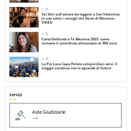
2
'
Sei libri sull’amore da leggere a San Valentino
(e non solo): i consigli dei librai di Messina –
VIDEO
4
'
Carta Dedicata a Te Messina 2025: come
ricevere il contributo alimentare di 500 euro
3
'
La Pro Loco Capo Peloro compie dieci anni: il
viaggio continua con lo sguardo al futuro
Servizi
Aste Giudiziarie