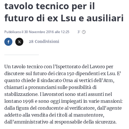
Sicilia
tavolo tecnico per il
futuro di ex Lsu e ausiliari
Servizi
Pubblicato il
30 Novembre 2016
alle
12:25
3
'
28
Condivisioni
Resta sempre aggiornato con le ultime news, iscriviti alla
Un tavolo tecnico con l’Ispettorato del Lavoro per
nostra newsletter
discutere sul futuro dei circa 150 dipendenti ex Lsu. E’
quanto chiede il sindacato Orsa ai vertici dell’Atm,
Iscriviti
chiamati a pronunciarsi sulle possibilità di
stabilizzazione. I lavoratori sono stati assunti nel
lontano 1998 e sono oggi impiegati in varie mansioni:
dalla figura del conducente al verificatore, dall’agente
addetto alla vendita dei titoli al manutentore,
dall’amministrativo al responsabile della sicurezza.