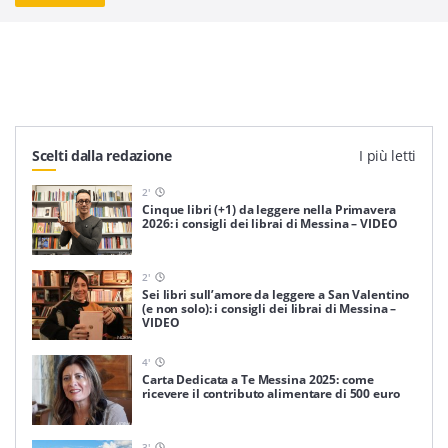
Scelti dalla redazione
I più letti
2
'
Cinque libri (+1) da leggere nella Primavera
2026: i consigli dei librai di Messina – VIDEO
2
'
Sei libri sull’amore da leggere a San Valentino
(e non solo): i consigli dei librai di Messina –
VIDEO
4
'
Carta Dedicata a Te Messina 2025: come
ricevere il contributo alimentare di 500 euro
3
'