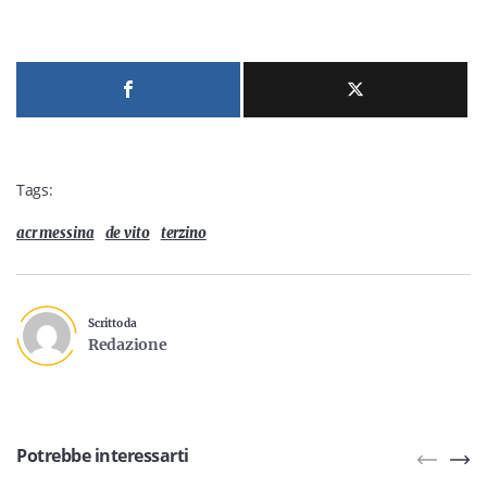
Tags:
acr messina
de vito
terzino
Scritto da
Redazione
Potrebbe interessarti