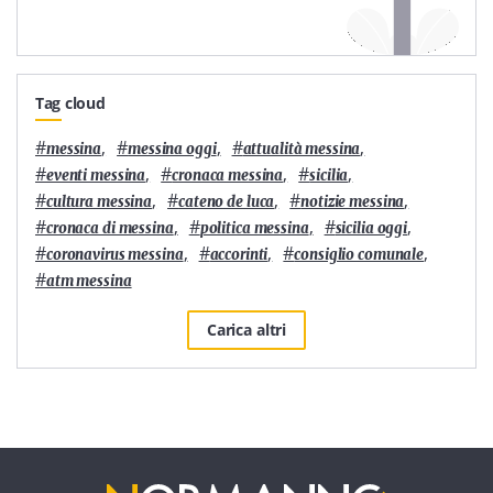
Tag cloud
#
,
#
,
#
,
messina
messina oggi
attualità messina
#
,
#
,
#
,
eventi messina
cronaca messina
sicilia
#
,
#
,
#
,
cultura messina
cateno de luca
notizie messina
#
,
#
,
#
,
cronaca di messina
politica messina
sicilia oggi
#
,
#
,
#
,
coronavirus messina
accorinti
consiglio comunale
#
atm messina
Carica altri