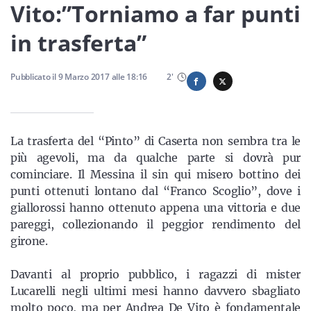
Sicilia
Vito:”Torniamo a far punti
in trasferta”
Servizi
Pubblicato il
9 Marzo 2017
alle
18:16
2
'
La trasferta del “Pinto” di Caserta non sembra tra le
Resta sempre aggiornato con le ultime news, iscriviti alla
più agevoli, ma da qualche parte si dovrà pur
nostra newsletter
cominciare. Il Messina il sin qui misero bottino dei
punti ottenuti lontano dal “Franco Scoglio”, dove i
Iscriviti
giallorossi hanno ottenuto appena una vittoria e due
pareggi, collezionando il peggior rendimento del
girone.
Davanti al proprio pubblico, i ragazzi di mister
Lucarelli negli ultimi mesi hanno davvero sbagliato
molto poco, ma per Andrea De Vito è fondamentale