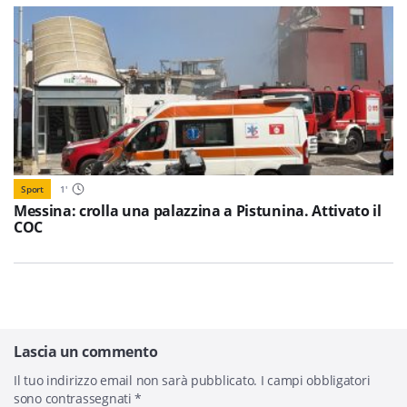
Sport
1
'
Messina: crolla una palazzina a Pistunina. Attivato il
COC
Lascia un commento
Il tuo indirizzo email non sarà pubblicato.
I campi obbligatori
sono contrassegnati
*