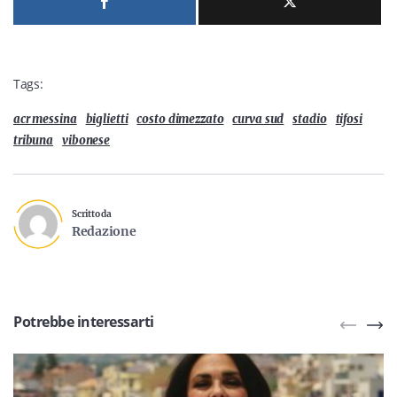
Tags:
acr messina
biglietti
costo dimezzato
curva sud
stadio
tifosi
tribuna
vibonese
Scritto da
Redazione
Potrebbe interessarti