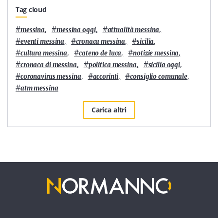
Tag cloud
#
,
#
,
#
,
messina
messina oggi
attualità messina
#
,
#
,
#
,
eventi messina
cronaca messina
sicilia
#
,
#
,
#
,
cultura messina
cateno de luca
notizie messina
#
,
#
,
#
,
cronaca di messina
politica messina
sicilia oggi
#
,
#
,
#
,
coronavirus messina
accorinti
consiglio comunale
#
atm messina
Carica altri