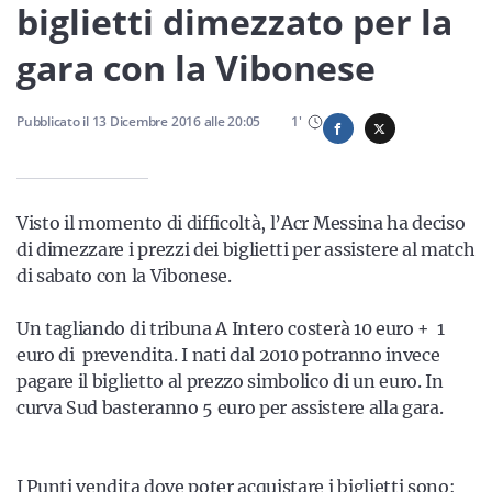
Sicilia
biglietti dimezzato per la
gara con la Vibonese
Servizi
Pubblicato il
13 Dicembre 2016
alle
20:05
1
'
Visto il momento di difficoltà, l’Acr Messina ha deciso
Resta sempre aggiornato con le ultime news, iscriviti alla
di dimezzare i prezzi dei biglietti per assistere al match
nostra newsletter
di sabato con la Vibonese.
Iscriviti
Un tagliando di tribuna A Intero costerà 10 euro + 1
euro di prevendita. I nati dal 2010 potranno invece
pagare il biglietto al prezzo simbolico di un euro. In
curva Sud basteranno 5 euro per assistere alla gara.
I Punti vendita dove poter acquistare i biglietti sono: