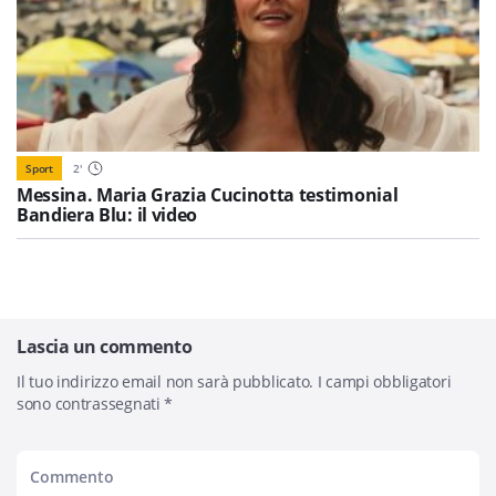
Sport
2
'
Messina. Maria Grazia Cucinotta testimonial
Bandiera Blu: il video
Lascia un commento
Il tuo indirizzo email non sarà pubblicato.
I campi obbligatori
sono contrassegnati
*