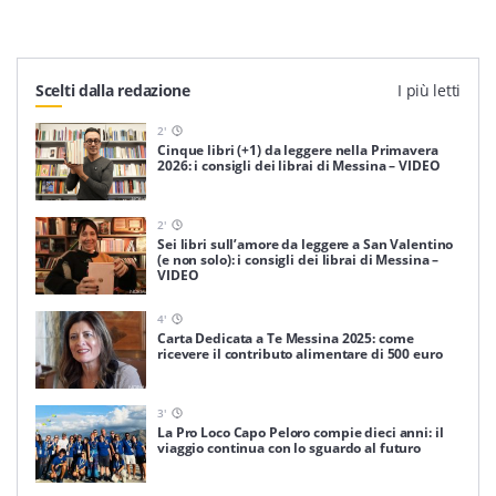
Scelti dalla redazione
I più letti
2
'
Cinque libri (+1) da leggere nella Primavera
2026: i consigli dei librai di Messina – VIDEO
2
'
Sei libri sull’amore da leggere a San Valentino
(e non solo): i consigli dei librai di Messina –
VIDEO
4
'
Carta Dedicata a Te Messina 2025: come
ricevere il contributo alimentare di 500 euro
3
'
La Pro Loco Capo Peloro compie dieci anni: il
viaggio continua con lo sguardo al futuro