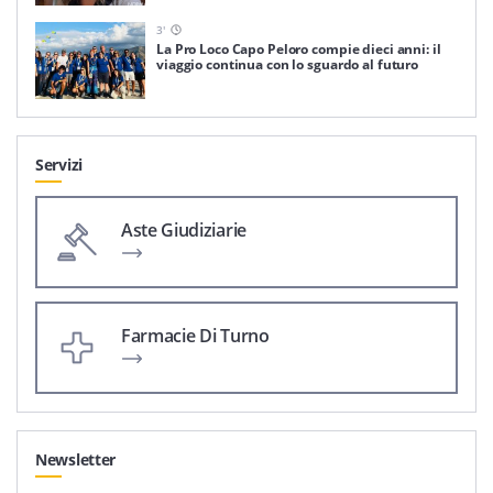
3
'
La Pro Loco Capo Peloro compie dieci anni: il
viaggio continua con lo sguardo al futuro
Servizi
Aste Giudiziarie
Farmacie Di Turno
Newsletter