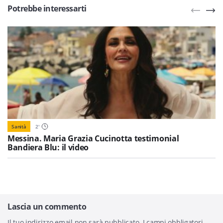
Potrebbe interessarti
Sanità
2
'
Messina. Maria Grazia Cucinotta testimonial
Bandiera Blu: il video
Lascia un commento
Il tuo indirizzo email non sarà pubblicato.
I campi obbligatori