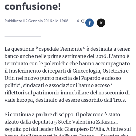
Sicilia
confusione!
Pubblicato il
2 Gennaio 2016
alle
12:08
4
'
Servizi
La questione “ospedale Piemonte” è destinata a tener
banco anche nelle prime settimane del 2016. L’anno è
terminato con le polemiche che hanno accompagnato
Resta sempre aggiornato con le ultime news, iscriviti alla
il trasferimento dei reparti di Ginecologia, Ostetricia e
nostra newsletter
Utin nel nuovo punto nascita del Papardo e adesso
Iscriviti
politici, sindacati e associazioni hanno acceso i
riflettori sul patrimonio immobiliare del nosocomio di
viale Europa, destinato ad essere assorbito dall’Irccs.
Si continua a parlare di scippo. Il polverone è stato
alzato dalla deputata 5 Stelle Valentina Zafarana,
seguita poi dal leader Udc Giampiero D’Alia. A finire sul