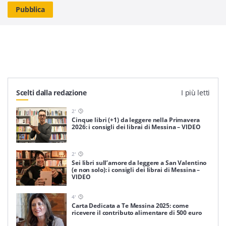
Scelti dalla redazione
I più letti
2
'
Cinque libri (+1) da leggere nella Primavera
2026: i consigli dei librai di Messina – VIDEO
2
'
Sei libri sull’amore da leggere a San Valentino
(e non solo): i consigli dei librai di Messina –
VIDEO
4
'
Carta Dedicata a Te Messina 2025: come
ricevere il contributo alimentare di 500 euro