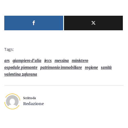
Tags:
ars
giampiero d'alia
irccs
messina
ministero
ospedale piemonte
patrimonio immobiliare
regione
sanità
valentina zafarana
Scritto da
Redazione