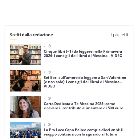
Scelti dalla redazione
I più letti
2
'
Cinque libri (+1) da leggere nella Primavera
2026: i consigli dei librai di Messina – VIDEO
2
'
Sei libri sull’amore da leggere a San Valentino
(e non solo): i consigli dei librai di Messina –
VIDEO
4
'
Carta Dedicata a Te Messina 2025: come
ricevere il contributo alimentare di 500 euro
3
'
La Pro Loco Capo Peloro compie dieci anni: il
viaggio continua con lo sguardo al futuro