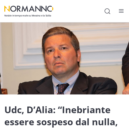
Notizie in tempo reale su Messina e la Sicilia
Attualità
Cronaca
Politica
Cultura
Lavoro
Società
Economia
Udc, D’Alia: “Inebriante
Sport
essere sospeso dal nulla,