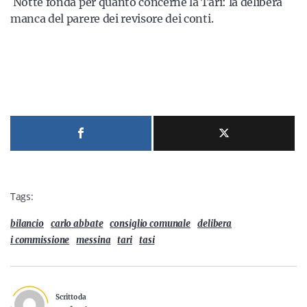
Notte fonda per quanto concerne la Tari: la delibera
manca del parere dei revisore dei conti.
Tags:
bilancio
carlo abbate
consiglio comunale
delibera
i commissione
messina
tari
tasi
Scritto da