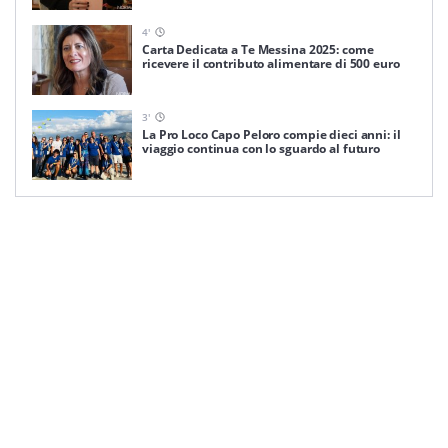
4
'
Carta Dedicata a Te Messina 2025: come
ricevere il contributo alimentare di 500 euro
3
'
La Pro Loco Capo Peloro compie dieci anni: il
viaggio continua con lo sguardo al futuro