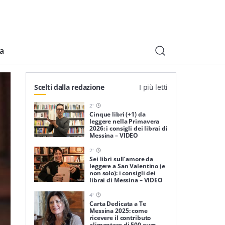
ia
Scelti dalla redazione
I più letti
2
'
Cinque libri (+1) da
leggere nella Primavera
2026: i consigli dei librai di
Messina – VIDEO
2
'
Sei libri sull’amore da
leggere a San Valentino (e
non solo): i consigli dei
librai di Messina – VIDEO
4
'
Carta Dedicata a Te
Messina 2025: come
ricevere il contributo
alimentare di 500 euro