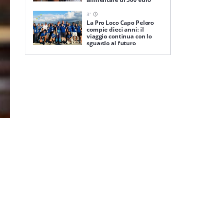
3
'
La Pro Loco Capo Peloro
compie dieci anni: il
viaggio continua con lo
sguardo al futuro