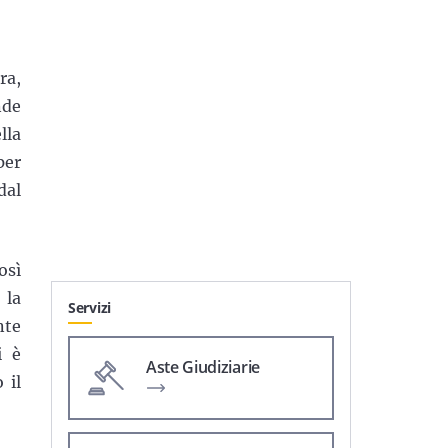
ra,
de
lla
per
dal
osì
la
Servizi
nte
i è
Aste Giudiziarie
 il