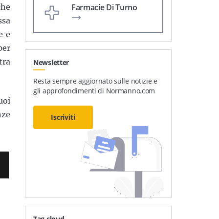
Farmacie Di Turno
che
ssa
e e
per
tra
Newsletter
Resta sempre aggiornato sulle notizie e
gli approfondimenti di Normanno.com
uoi
nze
Iscriviti
Tag cloud