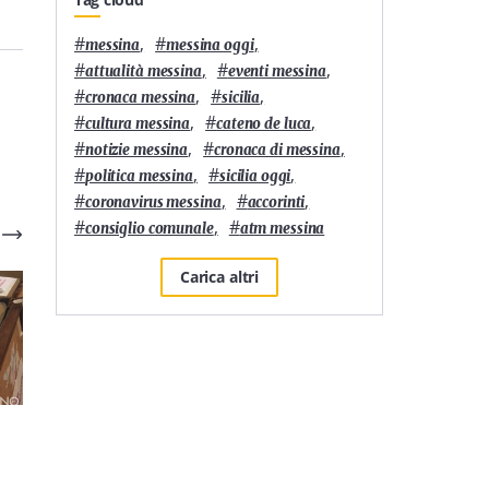
#
,
#
,
messina
messina oggi
#
,
#
,
attualità messina
eventi messina
#
,
#
,
cronaca messina
sicilia
#
,
#
,
cultura messina
cateno de luca
#
,
#
,
notizie messina
cronaca di messina
#
,
#
,
politica messina
sicilia oggi
#
,
#
,
coronavirus messina
accorinti
#
,
#
consiglio comunale
atm messina
Carica altri
Politica
1
'
Politica
1
'
Elezioni Messina 2026:
Elezioni Messina 2026:
tutte le liste e i nomi dei
liste e nomi dei