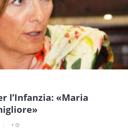
r l’Infanzia: «Maria
migliore»
1
'