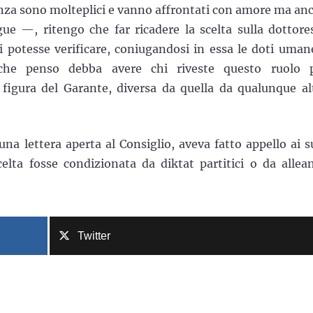
cenza sono molteplici e vanno affrontati con amore ma an
 —, ritengo che far ricadere la scelta sulla dottore
si potesse verificare, coniugandosi in essa le doti uman
he che penso debba avere chi riveste questo ruolo 
a figura del Garante, diversa da quella da qualunque al
na lettera aperta al Consiglio, aveva fatto appello ai s
celta fosse condizionata da diktat partitici o da allea
Twitter