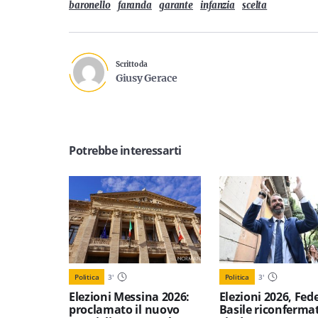
baronello
faranda
garante
infanzia
scelta
Scritto da
Giusy Gerace
Potrebbe interessarti
Politica
3
'
Politica
3
'
Elezioni Messina 2026:
Elezioni 2026, Fed
proclamato il nuovo
Basile riconferma