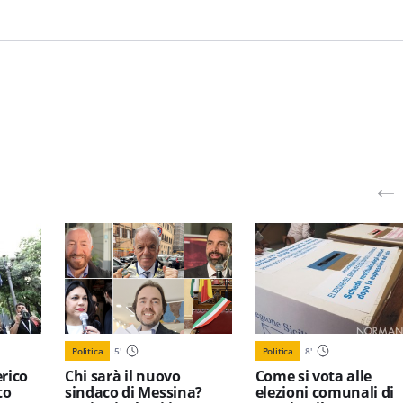
Politica
5
'
Politica
8
'
erico
Chi sarà il nuovo
Come si vota alle
to
sindaco di Messina?
elezioni comunali di