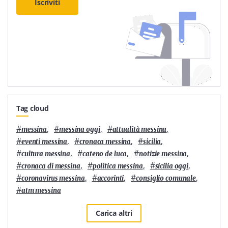
Iscriviti
Tag cloud
#
,
#
,
#
,
messina
messina oggi
attualità messina
#
,
#
,
#
,
eventi messina
cronaca messina
sicilia
#
,
#
,
#
,
cultura messina
cateno de luca
notizie messina
#
,
#
,
#
,
cronaca di messina
politica messina
sicilia oggi
#
,
#
,
#
,
coronavirus messina
accorinti
consiglio comunale
#
atm messina
Carica altri