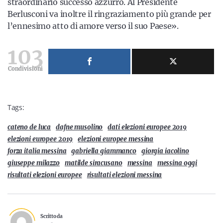
straordinario successo azzurro. Al Presidente
Berlusconi va inoltre il ringraziamento più grande per
l’ennesimo atto di amore verso il suo Paese».
103
Condivisioni
Tags:
cateno de luca
dafne musolino
dati elezioni europee 2019
elezioni europee 2019
elezioni europee messina
forza italia messina
gabriella giammanco
giorgia iacolino
giuseppe milazzo
matilde siracusano
messina
messina oggi
risultati elezioni europee
risultati elezioni messina
Scritto da