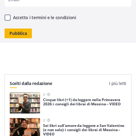
Accetto i termini e le condizioni
Scelti dalla redazione
I più letti
2
'
Cinque libri (+1) da leggere nella Primavera
2026: i consigli dei librai di Messina – VIDEO
2
'
Sei libri sull’amore da leggere a San Valentino
(e non solo): i consigli dei librai di Messina –
VIDEO