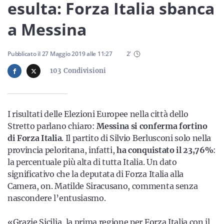
Sicilia
esulta: Forza Italia sbanca
a Messina
Servizi
Pubblicato il
27 Maggio 2019
alle
11:27
2
'
103
Condivisioni
Resta sempre aggiornato con le ultime news, iscriviti alla
I risultati delle Elezioni Europee nella città dello
nostra newsletter
Stretto parlano chiaro:
Messina si conferma fortino
di Forza Italia
. Il partito di Silvio Berlusconi solo nella
Iscriviti
provincia peloritana, infatti,
ha conquistato il 23,76%
:
la percentuale più alta di tutta Italia. Un dato
significativo che la deputata di Forza Italia alla
Camera, on. Matilde Siracusano, commenta senza
nascondere l’entusiasmo.
«Grazie Sicilia, la prima regione per Forza Italia con il