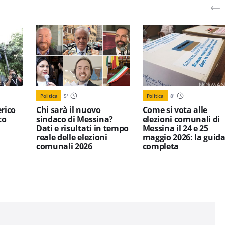
Politica
5
'
Politica
8
'
erico
Chi sarà il nuovo
Come si vota alle
to
sindaco di Messina?
elezioni comunali di
Dati e risultati in tempo
Messina il 24 e 25
reale delle elezioni
maggio 2026: la guid
comunali 2026
completa