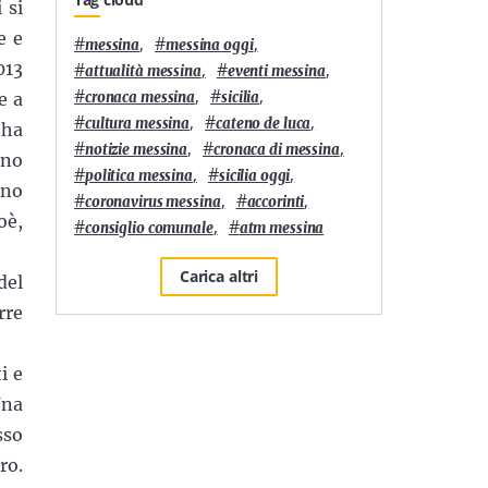
 si
e e
#
,
#
,
messina
messina oggi
013
#
,
#
,
attualità messina
eventi messina
#
,
#
,
e a
cronaca messina
sicilia
#
,
#
,
cultura messina
cateno de luca
 ha
#
,
#
,
notizie messina
cronaca di messina
ono
#
,
#
,
politica messina
sicilia oggi
ono
#
,
#
,
coronavirus messina
accorinti
oè,
#
,
#
consiglio comunale
atm messina
Carica altri
del
rre
i e
Una
sso
ro.