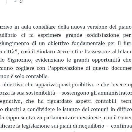
4
'
arrivo in aula consiliare della nuova versione del piano
quilibrio ci fa esprimere grande soddisfazione per
giungimento di un obiettivo fondamentale per il fut
a città”, così il Sindaco Accorinti e l’assessore al bilanc
do Signorino, evidenziano le grandi opportunità che
ranno cogliere con l’approvazione di questo docume
 non è solo contabile.
 obiettivo che appariva quasi proibitivo e che invece o
orza la sua sostenibilità – sostengono gli amministratori 
nativo, che ha riguardato aspetti contabili, tecni
o riusciti a condividere le istanze dei comuni in diffico
ta la rappresentanza parlamentare messinese, con il Gove
ficare la legislazione sui piani di riequilibrio – continu