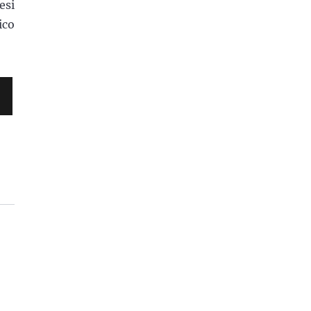
esi
ico