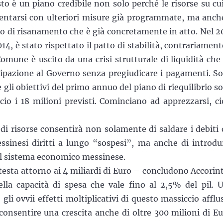
o è un piano credibile non solo perché le risorse su cui
entarsi con ulteriori misure già programmate, ma anch
so di risanamento che è già concretamente in atto. Nel 2
14, è stato rispettato il patto di stabilità, contrariament
omune è uscito da una crisi strutturale di liquidità che
ticipazione al Governo senza pregiudicare i pagamenti. S
 gli obiettivi del primo annuo del piano di riequilibrio s
cio i 18 milioni previsti. Cominciano ad apprezzarsi, ci
di risorse consentirà non solamente di saldare i debiti 
ssinesi diritti a lungo “sospesi”, ma anche di introdu
nel sistema economico messinese.
attesta attorno ai 4 miliardi di Euro – concludono Accorint
lla capacità di spesa che vale fino al 2,5% del pil. 
i ovvii effetti moltiplicativi di questo massiccio afflu
 consentire una crescita anche di oltre 300 milioni di Eu