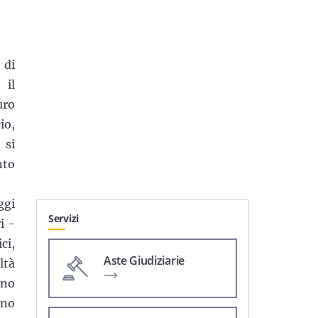
 di
 il
uro
io,
 si
nto
ggi
Servizi
­­-
ci,
Aste Giudiziarie
ltà
rno
ano