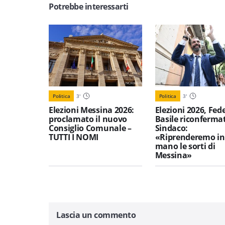
Potrebbe interessarti
Politica
3
'
Politica
3
'
Elezioni Messina 2026:
Elezioni 2026, Fed
proclamato il nuovo
Basile riconferma
Consiglio Comunale –
Sindaco:
TUTTI I NOMI
«Riprenderemo in
mano le sorti di
Messina»
Lascia un commento