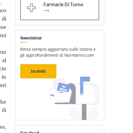
.
Farmacie Di Turno
aco
 di
one
oni
Newsletter
Resta sempre aggiornato sulle notizie e
 un
gli approfondimenti di Normanno.com
 al
cio
Iscriviti
 in
ori
che
 di
so,
Tag cloud