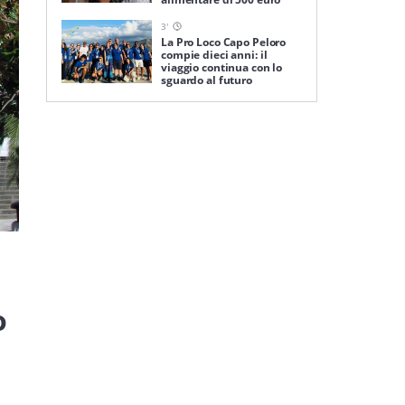
3
'
La Pro Loco Capo Peloro
compie dieci anni: il
viaggio continua con lo
sguardo al futuro
o