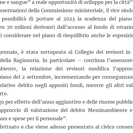
 e sangue” a reale opportunità di sviluppo per la città”
 osservazioni della Commissione ministeriale, il vice sind
ossibilità di portare al 2023 la scadenza del piano
 ben 70 milioni derivanti dall’accesso al fondo di rotazi
 considerare nel piano di riequilibrio anche le esposizi
gennaio, è stata sottoposta al Collegio dei revisori in
della Ragioneria. In particolare – continua l’assessore
iente, la relazione dei revisori modifica l’approc
piano del 2 settembre, incrementando per conseguenza
lativo debito negli appositi fondi, mentre gli altri val
rto.
go per effetto dell’anno aggiuntivo e delle risorse pubbli
approccio di valutazione del debito Messinambiente e
mam e spese per il personale”.
fettuato e che viene adesso presentato al civico conses