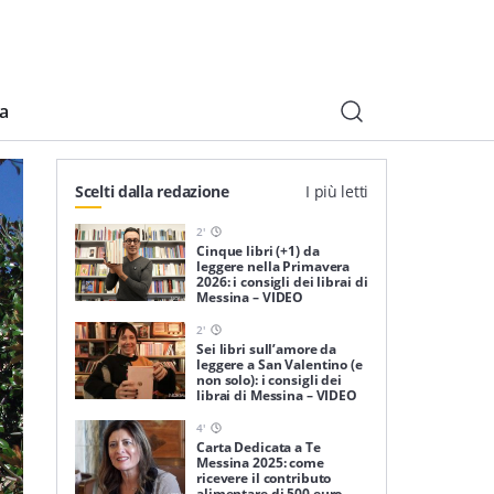
ia
Scelti dalla redazione
I più letti
2
'
Cinque libri (+1) da
leggere nella Primavera
2026: i consigli dei librai di
Messina – VIDEO
2
'
Sei libri sull’amore da
leggere a San Valentino (e
non solo): i consigli dei
librai di Messina – VIDEO
4
'
Carta Dedicata a Te
Messina 2025: come
ricevere il contributo
alimentare di 500 euro