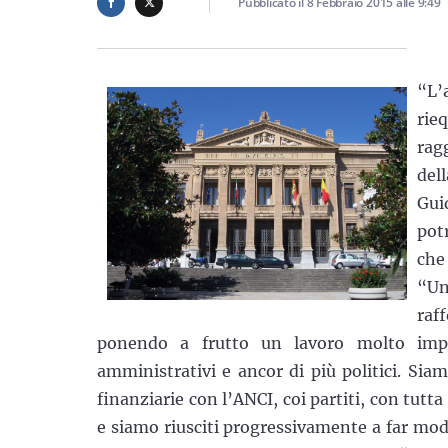
Pubblicato il
8 Febbraio 2015
alle
9:49
“L’
rie
rag
dell
Gui
pot
che
“Un
raff
ponendo a frutto un lavoro molto impeg
amministrativi e ancor di più politici. Siam
finanziarie con l’ANCI, coi partiti, con tut
e siamo riusciti progressivamente a far modi