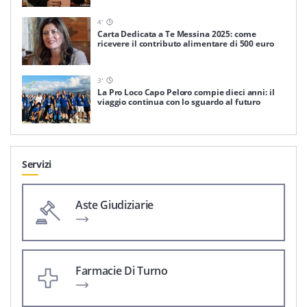
4
'
Carta Dedicata a Te Messina 2025: come
ricevere il contributo alimentare di 500 euro
3
'
La Pro Loco Capo Peloro compie dieci anni: il
viaggio continua con lo sguardo al futuro
Servizi
Aste Giudiziarie
Farmacie Di Turno