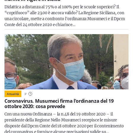
Didattica a distanza al 75% o al 100% per le scuole superiori? Il
“coprifuoco” alle 23.00 è ancora valido? La Regione Siciliana, con
una circolare, mette a confronto l'ordinanza Musumeci e il Dpcm
Conte del 24 ottobre 2020 e chiarisce…
Attualità
3
'
Coronavirus. Musumeci firma l’ordinanza del 19
ottobre 2020: cosa prevede
Con una nuova Ordinanza – la n.48 del 19 ottobre 2020 – il
presidente della Regione Nello Musumeci recepisce le misure
disposte dal Dpcm Conte del 18 ottobre 2020 per il contenimento
del coronavirus e fornisce alcune precisazioni valide su…