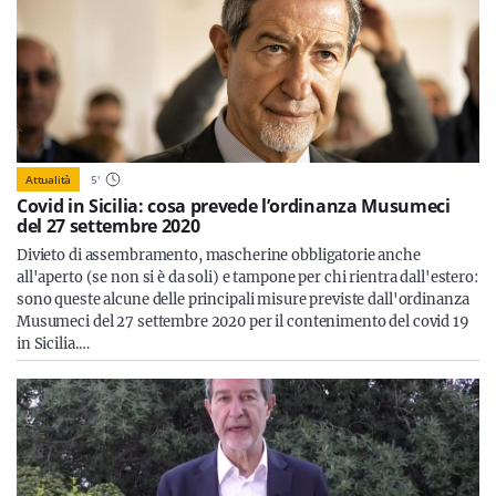
Attualità
5
'
Covid in Sicilia: cosa prevede l’ordinanza Musumeci
del 27 settembre 2020
Divieto di assembramento, mascherine obbligatorie anche
all'aperto (se non si è da soli) e tampone per chi rientra dall'estero:
sono queste alcune delle principali misure previste dall'ordinanza
Musumeci del 27 settembre 2020 per il contenimento del covid 19
in Sicilia.…