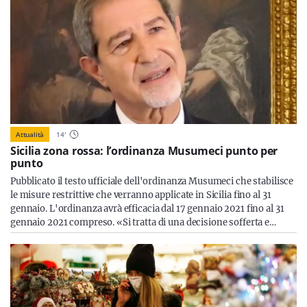
Attualità
14
'
Sicilia zona rossa: l’ordinanza Musumeci punto per
punto
Pubblicato il testo ufficiale dell'ordinanza Musumeci che stabilisce
le misure restrittive che verranno applicate in Sicilia fino al 31
gennaio. L'ordinanza avrà efficacia dal 17 gennaio 2021 fino al 31
gennaio 2021 compreso. «Si tratta di una decisione sofferta e…