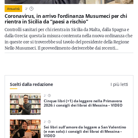
Attualità
2
'
Coronavirus, in arrivo l’ordinanza Musumeci per chi
rientra in Sicilia da “paesi a rischio”
Controlli sanitari per chi rientra in Sicilia da Malta, dalla Spagna e
dalla Grecia: questa la misura contenuta nella nuova ordinanza che
in queste ore si troverebbe sul tavolo del presidente della Regione
Nello Musumeci. Il provvedimento deriverebbe dai recenti…
Scelti dalla redazione
I più letti
2
'
Cinque libri (+1) da leggere nella Primavera
2026: i consigli dei librai di Messina – VIDEO
2
'
Sei libri sull’amore da leggere a San Valentino
(e non solo): i consigli dei librai di Messina –
VIDEO