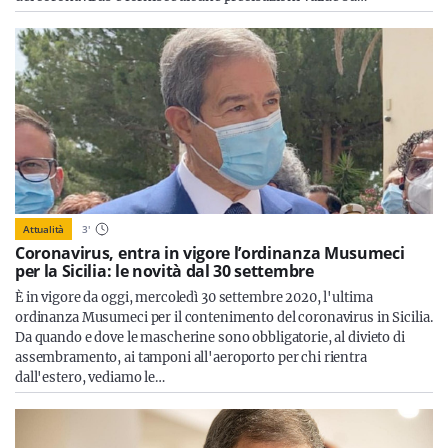
Attualità
3
'
Coronavirus, entra in vigore l’ordinanza Musumeci
per la Sicilia: le novità dal 30 settembre
È in vigore da oggi, mercoledì 30 settembre 2020, l'ultima
ordinanza Musumeci per il contenimento del coronavirus in Sicilia.
Da quando e dove le mascherine sono obbligatorie, al divieto di
assembramento, ai tamponi all'aeroporto per chi rientra
dall'estero, vediamo le…