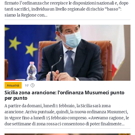
firmato l’ordinanza che recepisce le disposizioni nazionali e, dopo
tanti sacrifici, individua un livello regionale di rischio “basso”:
siamo la Regione con…
Attualità
10
'
Sicilia zona arancione: l’ordinanza Musumeci punto
per punto
A partire da domani, lunedì 1 febbraio, la Sicilia sarà zona
arancione. Arriva puntuale, quindi, la nuova ordinanza Musumeci,
in vigore fino a lunedì 15 febbraio compreso. «Avevamo ragione, le
due settimane di zona rossa ci consentono di poter finalmente…