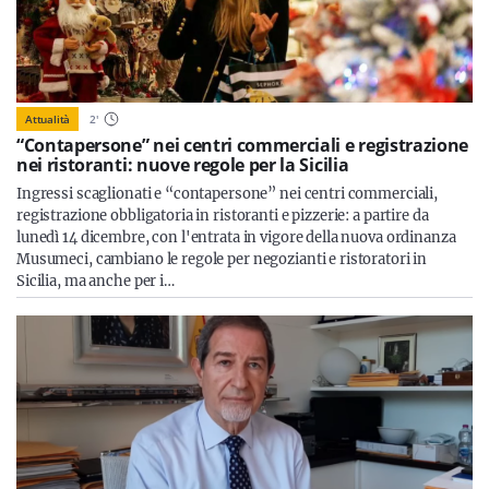
Attualità
2
'
“Contapersone” nei centri commerciali e registrazione
nei ristoranti: nuove regole per la Sicilia
Ingressi scaglionati e “contapersone” nei centri commerciali,
registrazione obbligatoria in ristoranti e pizzerie: a partire da
lunedì 14 dicembre, con l'entrata in vigore della nuova ordinanza
Musumeci, cambiano le regole per negozianti e ristoratori in
Sicilia, ma anche per i…