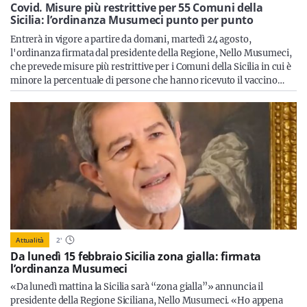
Sicilia
Covid. Misure più restrittive per 55 Comuni della
Sicilia: l’ordinanza Musumeci punto per punto
Entrerà in vigore a partire da domani, martedì 24 agosto,
l'ordinanza firmata dal presidente della Regione, Nello Musumeci,
che prevede misure più restrittive per i Comuni della Sicilia in cui è
Servizi
minore la percentuale di persone che hanno ricevuto il vaccino…
Resta sempre aggiornato con le ultime news, iscriviti alla
nostra newsletter
Iscriviti
Attualità
2
'
Da lunedì 15 febbraio Sicilia zona gialla: firmata
l’ordinanza Musumeci
«Da lunedì mattina la Sicilia sarà “zona gialla”» annuncia il
presidente della Regione Siciliana, Nello Musumeci. «Ho appena