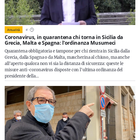
Attualità
4
'
Coronavirus, in quarantena chi torna in Sicilia da
Grecia, Malta e Spagna: l’ordinanza Musumeci
Quarantena obbligatoria e tampone per chi rientra in Sicilia dalla
Grecia, dalla Spagna o da Malta, mascherina al chiuso, ma anche
all'aperto qualora non vi sia la distanza di sicurezza: queste le
misure anti-coronavirus disposte con l'ultima ordinanza del
presidente della…