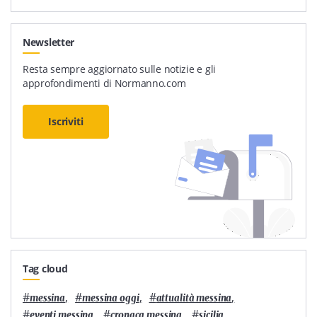
Newsletter
Resta sempre aggiornato sulle notizie e gli
approfondimenti di Normanno.com
Iscriviti
Tag cloud
#
,
#
,
#
,
messina
messina oggi
attualità messina
#
,
#
,
#
,
eventi messina
cronaca messina
sicilia