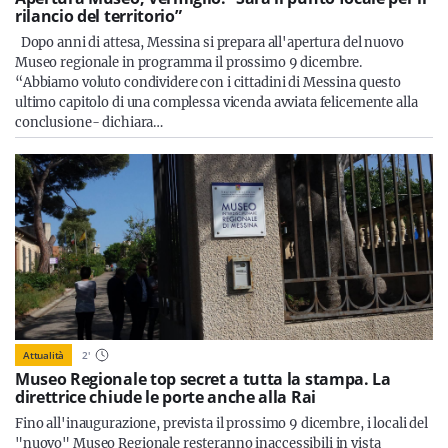
rilancio del territorio”
Dopo anni di attesa, Messina si prepara all'apertura del nuovo
Museo regionale in programma il prossimo 9 dicembre.
“Abbiamo voluto condividere con i cittadini di Messina questo
ultimo capitolo di una complessa vicenda avviata felicemente alla
conclusione- dichiara…
Attualità
2
'
Museo Regionale top secret a tutta la stampa. La
direttrice chiude le porte anche alla Rai
Fino all'inaugurazione, prevista il prossimo 9 dicembre, i locali del
"nuovo" Museo Regionale resteranno inaccessibili in vista