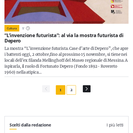
Cultura
5
'
“L’invenzione futurista”: al via la mostra futurista di
Depero
La mostra “L’invenzione futurista. Case d’arte di Depero”, che apre
i battenti oggi, 2 ottobre,fino al prossimo 15 novembre, si tiene nei
locali dell’ex filanda Mellinghoff del Museo regionale di Messina. A
ispirarla, il ruolo di Fortunato Depero (Fondo 1892- Rovereto
1960) nella atipica…
1
2
Scelti dalla redazione
I più letti