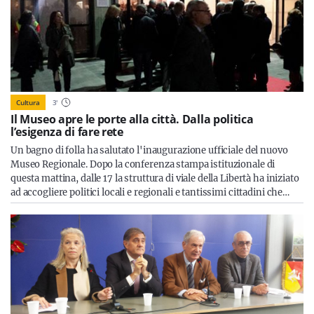
Cultura
3
'
Il Museo apre le porte alla città. Dalla politica
l’esigenza di fare rete
Un bagno di folla ha salutato l'inaugurazione ufficiale del nuovo
Museo Regionale. Dopo la conferenza stampa istituzionale di
questa mattina, dalle 17 la struttura di viale della Libertà ha iniziato
ad accogliere politici locali e regionali e tantissimi cittadini che…