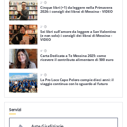
2
'
Cinque libri (+1) da leggere nella Primavera
2026: i consigli dei librai di Messina – VIDEO
2
'
Sei libri sull’amore da leggere a San Valentino
(e non solo): i consigli dei librai di Messina –
VIDEO
4
'
Carta Dedicata a Te Messina 2025: come
ricevere il contributo alimentare di 500 euro
3
'
La Pro Loco Capo Peloro compie dieci anni: il
viaggio continua con lo sguardo al futuro
Servizi
Aste Giudiziarie