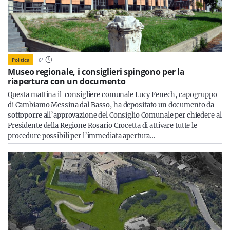
Politica
6
'
Museo regionale, i consiglieri spingono per la
riapertura con un documento
Questa mattina il consigliere comunale Lucy Fenech, capogruppo
di Cambiamo Messina dal Basso, ha depositato un documento da
sottoporre all’approvazione del Consiglio Comunale per chiedere al
Presidente della Regione Rosario Crocetta di attivare tutte le
procedure possibili per l’immediata apertura…