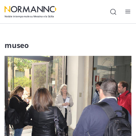
Notizie in tempo reale su Messina e la Sicilia
Attualità
museo
Cronaca
Politica
Cultura
Lavoro
Società
Economia
Sport