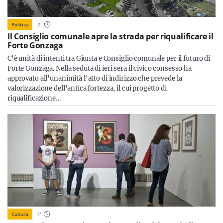
Politica
2
'
Il Consiglio comunale apre la strada per riqualificare il
Forte Gonzaga
C'è unità di intenti tra Giunta e Consiglio comunale per il futuro di
Forte Gonzaga. Nella seduta di ieri sera il civico consesso ha
approvato all'unanimità l'atto di indirizzo che prevede la
valorizzazione dell'antica fortezza, il cui progetto di
riqualificazione…
Cultura
1
'