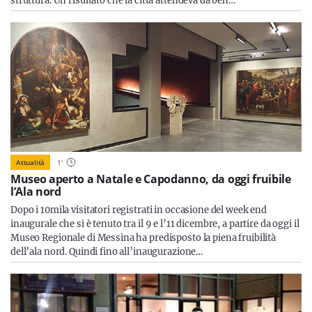
struttura. Un risultato che la città attendeva da ben…
Attualità
1
'
Museo aperto a Natale e Capodanno, da oggi fruibile
l’Ala nord
Dopo i 10mila visitatori registrati in occasione del week end
inaugurale che si è tenuto tra il 9 e l’11 dicembre, a partire da oggi il
Museo Regionale di Messina ha predisposto la piena fruibilità
dell’ala nord. Quindi fino all’inaugurazione…