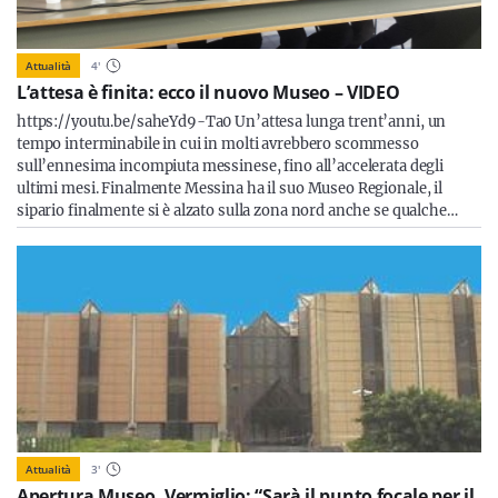
Attualità
4
'
L’attesa è finita: ecco il nuovo Museo – VIDEO
https://youtu.be/saheYd9-Ta0 Un’attesa lunga trent’anni, un
tempo interminabile in cui in molti avrebbero scommesso
sull’ennesima incompiuta messinese, fino all’accelerata degli
ultimi mesi. Finalmente Messina ha il suo Museo Regionale, il
sipario finalmente si è alzato sulla zona nord anche se qualche…
Attualità
3
'
Apertura Museo, Vermiglio: “Sarà il punto focale per il