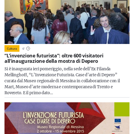
Cultura
6
'
“L’invenzione futurista”: oltre 600 visitatori
all’inaugurazione della mostra di Depero
Si è inaugurata ieri pomeriggio, nella sede dell’Ex Filanda
Mellinghoff, “L’Invenzione Futurista. Case d’arte di Depero”
curata dal Museo regionale di Messina in collaborazione con il
Mart, Museo d’arte moderna e contemporanea di Trento e
Rovereto. E il primo dato…