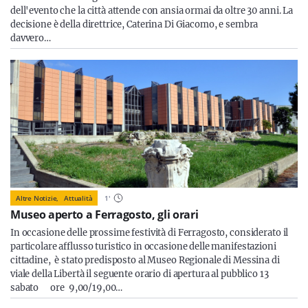
dell'evento che la città attende con ansia ormai da oltre 30 anni. La
decisione è della direttrice, Caterina Di Giacomo, e sembra
davvero…
Altre Notizie,
Attualità
1
'
Museo aperto a Ferragosto, gli orari
In occasione delle prossime festività di Ferragosto, considerato il
particolare afflusso turistico in occasione delle manifestazioni
cittadine, è stato predisposto al Museo Regionale di Messina di
viale della Libertà il seguente orario di apertura al pubblico 13
sabato ore 9,00/19,00…