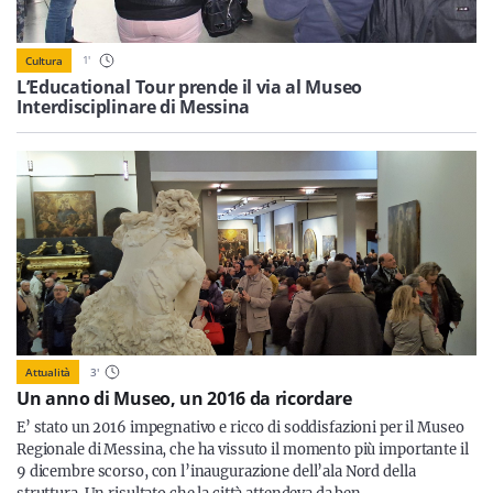
Sicilia
1
'
Cultura
L’Educational Tour prende il via al Museo
Interdisciplinare di Messina
Servizi
Resta sempre aggiornato con le ultime news, iscriviti alla
nostra newsletter
Iscriviti
Attualità
3
'
Un anno di Museo, un 2016 da ricordare
E’ stato un 2016 impegnativo e ricco di soddisfazioni per il Museo
Regionale di Messina, che ha vissuto il momento più importante il
9 dicembre scorso, con l’inaugurazione dell’ala Nord della