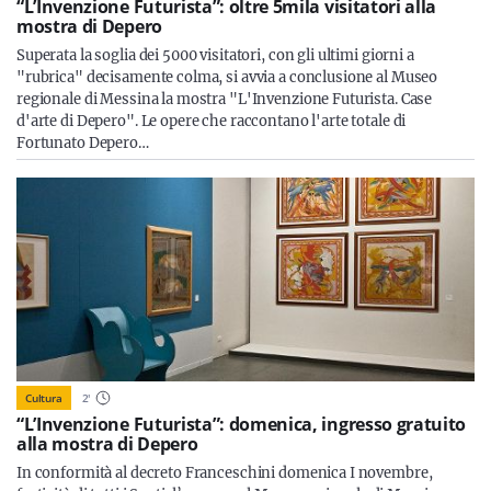
“L’Invenzione Futurista”: oltre 5mila visitatori alla
mostra di Depero
Superata la soglia dei 5000 visitatori, con gli ultimi giorni a
"rubrica" decisamente colma, si avvia a conclusione al Museo
regionale di Messina la mostra "L'Invenzione Futurista. Case
d'arte di Depero". Le opere che raccontano l'arte totale di
Fortunato Depero…
Cultura
2
'
“L’Invenzione Futurista”: domenica, ingresso gratuito
alla mostra di Depero
In conformità al decreto Franceschini domenica I novembre,