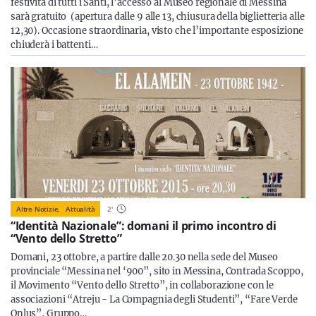
festività di tutti i Santi, l’accesso al Museo regionale di Messina
sarà gratuito (apertura dalle 9 alle 13, chiusura della biglietteria alle
12,30). Occasione straordinaria, visto che l’importante esposizione
chiuderà i battenti…
Altre Notizie,
Attualità
2
'
“Identità Nazionale”: domani il primo incontro di
“Vento dello Stretto”
Domani, 23 ottobre, a partire dalle 20.30 nella sede del Museo
provinciale “Messina nel ‘900”, sito in Messina, Contrada Scoppo,
il Movimento “Vento dello Stretto”, in collaborazione con le
associazioni “Atreju - La Compagnia degli Studenti”, “Fare Verde
Onlus”, Gruppo…