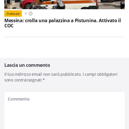
Sindacale
1
'
Messina: crolla una palazzina a Pistunina. Attivato il
COC
Lascia un commento
Il tuo indirizzo email non sarà pubblicato.
I campi obbligatori
sono contrassegnati
*