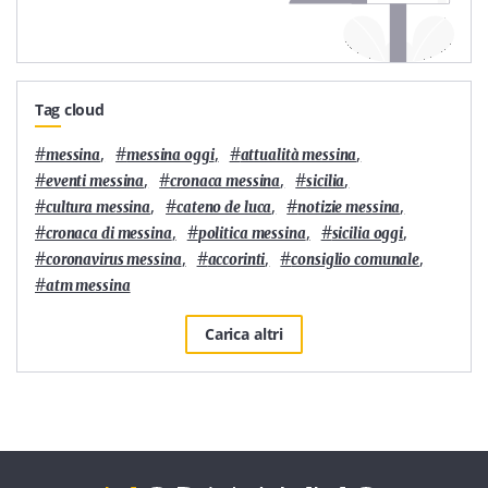
Tag cloud
#
,
#
,
#
,
messina
messina oggi
attualità messina
#
,
#
,
#
,
eventi messina
cronaca messina
sicilia
#
,
#
,
#
,
cultura messina
cateno de luca
notizie messina
#
,
#
,
#
,
cronaca di messina
politica messina
sicilia oggi
#
,
#
,
#
,
coronavirus messina
accorinti
consiglio comunale
#
atm messina
Carica altri