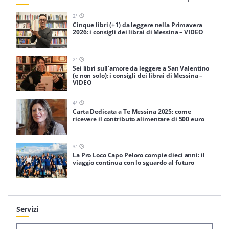
2
'
Cinque libri (+1) da leggere nella Primavera
2026: i consigli dei librai di Messina – VIDEO
2
'
Sei libri sull’amore da leggere a San Valentino
(e non solo): i consigli dei librai di Messina –
VIDEO
4
'
Carta Dedicata a Te Messina 2025: come
ricevere il contributo alimentare di 500 euro
3
'
La Pro Loco Capo Peloro compie dieci anni: il
viaggio continua con lo sguardo al futuro
Servizi