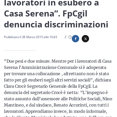
lavoratori in esubero a
Sicilia
Casa Serena”. FpCgil
denuncia discriminazioni
Servizi
Pubblicato il
28 Marzo 2015
alle
10:43
2
'
Resta sempre aggiornato con le ultime news, iscriviti alla
“Due pesi e due misure. Mentre per i lavoratori di Casa
nostra newsletter
Serena l’Amministrazione Comunale si è adoperata
Iscriviti
per trovare una collocazione , altrettanto non è stato
fatto per gli esuberi negli altri servizi sociali”, dichiara
Clara Crocè Segretario Generale della FpCgil. La
denuncia del segretario Crocè è netta: “L’impegno è
stato assunto dall’assessore alle Politiche Sociali, Nino
Mantineo, e dal sindaco, Renato Accorinti, con tutti i
lavoratori. Apprendiamo invece, in modo informale,