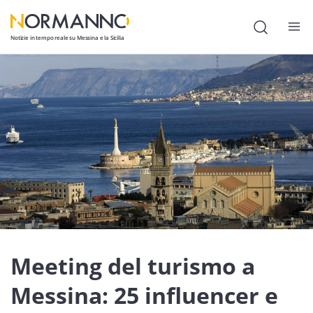
Notizie in tempo reale su Messina e la Sicilia
Attualità
Cronaca
Politica
Cultura
Lavoro
Società
Economia
Meeting del turismo a
Sport
Messina: 25 influencer e