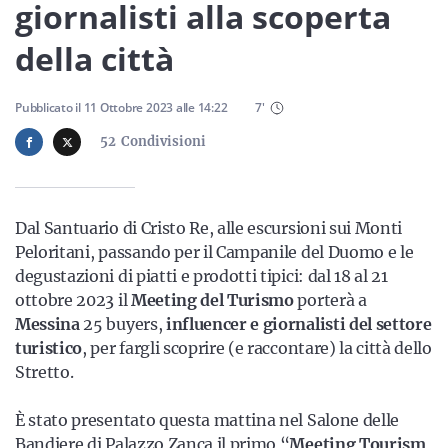
Sicilia
giornalisti alla scoperta
della città
Servizi
Pubblicato il
11 Ottobre 2023
alle
14:22
7
'
52
Condivisioni
Resta sempre aggiornato con le ultime news, iscriviti alla
Dal Santuario di Cristo Re, alle escursioni sui Monti
nostra newsletter
Peloritani, passando per il Campanile del Duomo e le
degustazioni di piatti e prodotti tipici: dal 18 al 21
Iscriviti
ottobre 2023 il
Meeting del Turismo
porterà a
Messina
25 buyers,
influencer e giornalisti del settore
turistico
, per fargli scoprire (e raccontare) la città dello
Stretto.
È stato presentato questa mattina nel Salone delle
Bandiere di Palazzo Zanca il primo “
Meeting Tourism