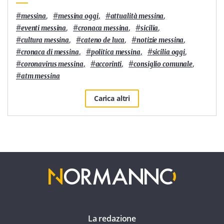
#
,
#
,
#
,
messina
messina oggi
attualità messina
#
,
#
,
#
,
eventi messina
cronaca messina
sicilia
#
,
#
,
#
,
cultura messina
cateno de luca
notizie messina
#
,
#
,
#
,
cronaca di messina
politica messina
sicilia oggi
#
,
#
,
#
,
coronavirus messina
accorinti
consiglio comunale
#
atm messina
Carica altri
La redazione