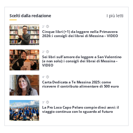
Scelti dalla redazione
I più letti
2
'
Cinque libri (+1) da leggere nella Primavera
2026: i consigli dei librai di Messina – VIDEO
2
'
Sei libri sull’amore da leggere a San Valentino
(e non solo): i consigli dei librai di Messina –
VIDEO
4
'
Carta Dedicata a Te Messina 2025: come
ricevere il contributo alimentare di 500 euro
3
'
La Pro Loco Capo Peloro compie dieci anni: il
viaggio continua con lo sguardo al futuro