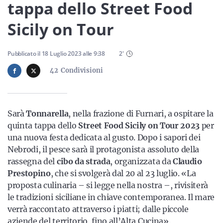
Sicilia
tappa dello Street Food
Sicily on Tour
Servizi
Pubblicato il
18 Luglio 2023
alle
9:38
2
'
42
Condivisioni
Resta sempre aggiornato con le ultime news, iscriviti alla
Sarà
Tonnarella
, nella frazione di Furnari, a ospitare la
nostra newsletter
quinta tappa dello
Street Food Sicily on Tour 2023
per
una nuova festa dedicata al gusto. Dopo i sapori dei
Iscriviti
Nebrodi, il pesce sarà il protagonista assoluto della
rassegna del
cibo da strada
, organizzata da
Claudio
Prestopino
, che si svolgerà dal 20 al 23 luglio. «La
proposta culinaria – si legge nella nostra –, rivisiterà
le tradizioni siciliane in chiave contemporanea. Il mare
verrà raccontato attraverso i piatti; dalle piccole
aziende del territorio, fino all’Alta Cucina».