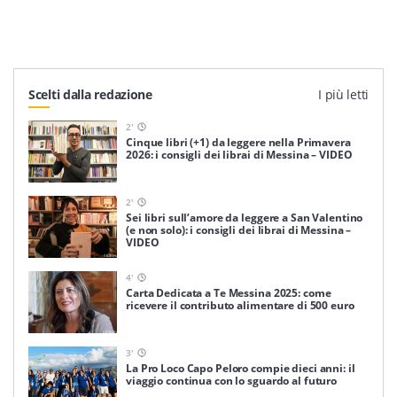
Scelti dalla redazione
I più letti
2
'
Cinque libri (+1) da leggere nella Primavera
2026: i consigli dei librai di Messina – VIDEO
2
'
Sei libri sull’amore da leggere a San Valentino
(e non solo): i consigli dei librai di Messina –
VIDEO
4
'
Carta Dedicata a Te Messina 2025: come
ricevere il contributo alimentare di 500 euro
3
'
La Pro Loco Capo Peloro compie dieci anni: il
viaggio continua con lo sguardo al futuro