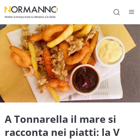
Notizie in tempo reale su Messina e la Sicilia
Attualità
Cronaca
Politica
Cultura
Lavoro
Società
Economia
A Tonnarella il mare si
Sport
racconta nei piatti: la V