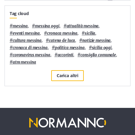
Tag cloud
#
,
#
,
#
,
messina
messina oggi
attualità messina
#
,
#
,
#
,
eventi messina
cronaca messina
sicilia
#
,
#
,
#
,
cultura messina
cateno de luca
notizie messina
#
,
#
,
#
,
cronaca di messina
politica messina
sicilia oggi
#
,
#
,
#
,
coronavirus messina
accorinti
consiglio comunale
#
atm messina
Carica altri