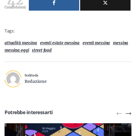
42
Condivisioni
Tags:
attualità messina
eventi estate messina
eventi messina
messina
messina oggi
street food
Scritto da
Redazione
Potrebbe interessarti