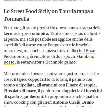
Lo Street Food Sicily on Tour fa tappa a
Tonnarella
Ventuno gli stand previsti in questa
nuova tappa della
kermesse gastronomica
. Tantissimo spazio dedicato
al pesce, ma sarà possibile assaggiare anche delle
specialità di carne come l’angusbab e le braciole
messinesi, ma anche la pizza fritta dello
chef Enzo
Piedimonte, già vincitore di due spicchi Gambero
Rosso
, la Patatwister e il cannolo gelato.
Ma tornando al pesce si potranno gustare tra le altre
cose: il tipico
coppo fritto
di totani, il panino con
tonno e cipollata
, gli
arancini con il nero di seppia
,
l’
insalata di mare
, il panino con
doppietta di involtini
di spada e gamberoni
. In programma anche quattro
show cooking con gli chef:
Antonio Cicciù
,
Bruno