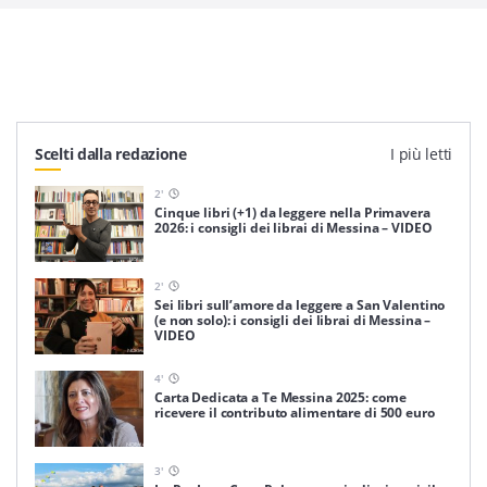
Scelti dalla redazione
I più letti
2
'
Cinque libri (+1) da leggere nella Primavera
2026: i consigli dei librai di Messina – VIDEO
2
'
Sei libri sull’amore da leggere a San Valentino
(e non solo): i consigli dei librai di Messina –
VIDEO
4
'
Carta Dedicata a Te Messina 2025: come
ricevere il contributo alimentare di 500 euro
3
'