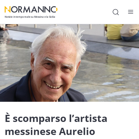
Notizie in tempo reale su Messina e la Sicilia
Attualità
Cronaca
Politica
Cultura
Lavoro
Società
Economia
È scomparso l’artista
Sport
messinese Aurelio