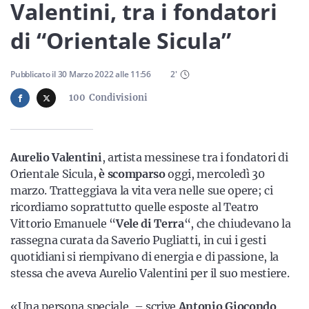
Sicilia
Valentini, tra i fondatori
di “Orientale Sicula”
Servizi
Pubblicato il
30 Marzo 2022
alle
11:56
2
'
100
Condivisioni
Resta sempre aggiornato con le ultime news, iscriviti alla
Aurelio Valentini
, artista messinese tra i fondatori di
nostra newsletter
Orientale Sicula,
è scomparso
oggi, mercoledì 30
marzo. Tratteggiava la vita vera nelle sue opere; ci
Iscriviti
ricordiamo soprattutto quelle esposte al Teatro
Vittorio Emanuele “
Vele di Terra
“, che chiudevano la
rassegna curata da Saverio Pugliatti, in cui i gesti
quotidiani si riempivano di energia e di passione, la
stessa che aveva Aurelio Valentini per il suo mestiere.
«Una persona speciale, – scrive
Antonio Giocondo