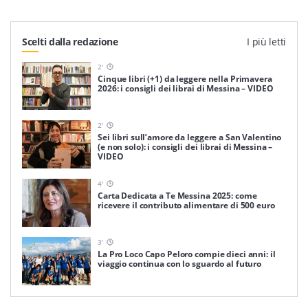
Scelti dalla redazione
I più letti
2
'
Cinque libri (+1) da leggere nella Primavera
2026: i consigli dei librai di Messina – VIDEO
2
'
Sei libri sull’amore da leggere a San Valentino
(e non solo): i consigli dei librai di Messina –
VIDEO
4
'
Carta Dedicata a Te Messina 2025: come
ricevere il contributo alimentare di 500 euro
3
'
La Pro Loco Capo Peloro compie dieci anni: il
viaggio continua con lo sguardo al futuro