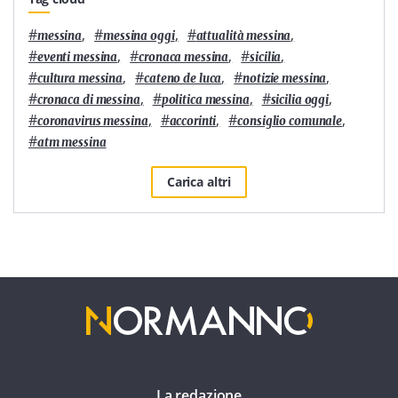
#
,
#
,
#
,
messina
messina oggi
attualità messina
#
,
#
,
#
,
eventi messina
cronaca messina
sicilia
#
,
#
,
#
,
cultura messina
cateno de luca
notizie messina
#
,
#
,
#
,
cronaca di messina
politica messina
sicilia oggi
#
,
#
,
#
,
coronavirus messina
accorinti
consiglio comunale
#
atm messina
Carica altri
La redazione