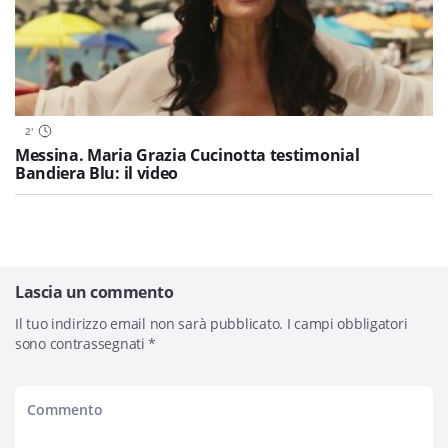
2
'
Messina. Maria Grazia Cucinotta testimonial
Bandiera Blu: il video
Lascia un commento
Il tuo indirizzo email non sarà pubblicato.
I campi obbligatori
sono contrassegnati
*