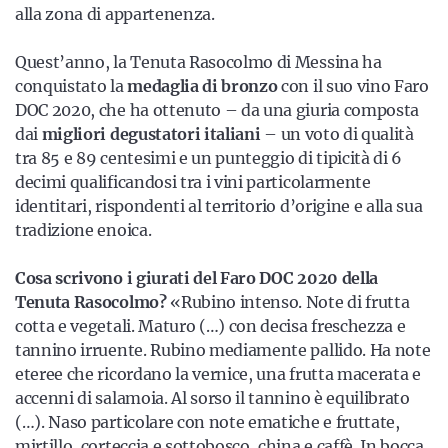
alla zona di appartenenza.
Quest’anno, la Tenuta Rasocolmo di Messina ha
conquistato la
medaglia di bronzo
con il suo vino Faro
DOC 2020, che ha ottenuto – da una giuria composta
dai
migliori degustatori italiani
– un voto di qualità
tra 85 e 89 centesimi e un punteggio di tipicità di 6
decimi qualificandosi tra i vini particolarmente
identitari, rispondenti al territorio d’origine e alla sua
tradizione enoica.
Cosa scrivono i giurati del Faro DOC 2020 della
Tenuta Rasocolmo?
«Rubino intenso. Note di frutta
cotta e vegetali. Maturo (…) con decisa freschezza e
tannino irruente. Rubino mediamente pallido. Ha note
eteree che ricordano la vernice, una frutta macerata e
accenni di salamoia. Al sorso il tannino è equilibrato
(…). Naso particolare con note ematiche e fruttate,
mirtillo, corteccia e sottobosco, china e caffè. In bocca