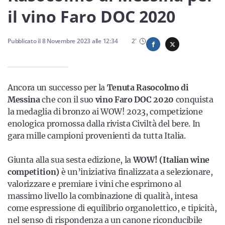
Sicilia
il vino Faro DOC 2020
Pubblicato il
8 Novembre 2023
alle
12:34
2
'
Servizi
Ancora un successo per la
Tenuta Rasocolmo di
Messina
che con il suo
vino Faro DOC 2020
conquista
la medaglia di bronzo ai WOW! 2023, competizione
Resta sempre aggiornato con le ultime news, iscriviti alla
nostra newsletter
enologica promossa dalla rivista Civiltà del bere. In
gara mille campioni provenienti da tutta Italia.
Iscriviti
Giunta alla sua sesta edizione, la
WOW! (Italian wine
competition)
è un’iniziativa finalizzata a selezionare,
valorizzare e premiare i vini che esprimono al
massimo livello la combinazione di qualità, intesa
come espressione di equilibrio organolettico, e tipicità,
nel senso di rispondenza a un canone riconducibile