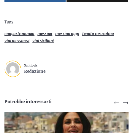
Tags:
enogastronomia
messina
messina oggi
tenuta rasocolmo
vini messinesi
vini siciliani
Scritto da
Redazione
Potrebbe interessarti