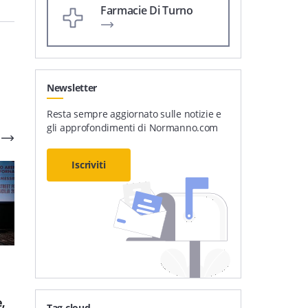
Farmacie Di Turno
Newsletter
Resta sempre aggiornato sulle notizie e
gli approfondimenti di Normanno.com
Iscriviti
7
'
3
'
“Un mare di arte e
L’Orso in Teglia di
cultura”: a Furci Siculo
Messina è la migliore
,
torna l’evento che
pizza in teglia della
Tag cloud