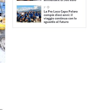
3
'
La Pro Loco Capo Peloro
compie dieci anni: il
viaggio continua con lo
sguardo al futuro