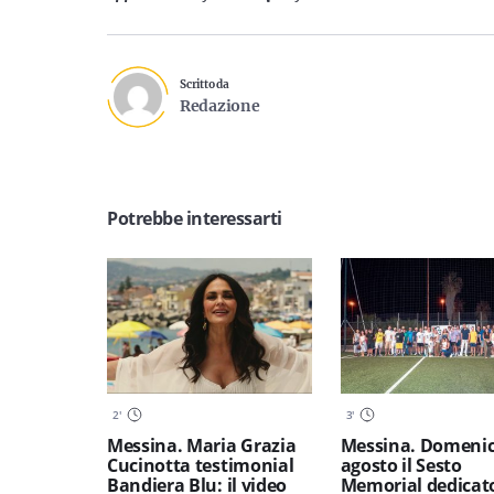
Scritto da
Redazione
Potrebbe interessarti
2
'
3
'
Messina. Maria Grazia
Messina. Domenic
Cucinotta testimonial
agosto il Sesto
Bandiera Blu: il video
Memorial dedicat