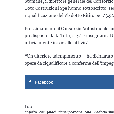
Stamane, il direttore generale del Consorzio,
Toto Costruzioni Spa hanno sottoscritto, sec
riqualificazione del Viadotto Ritiro per 43.5
Prossimamente il Consorzio Autostradale, una
predisposto dalla Toto, e già consegnato al 
ufficialmente inizio alle attività.
“Un ulteriore adempimento – ha dichiarato R
opera da riqualificare a conferma dell’impe
Facebook
Tags:
appalto
cas
faraci
riqualificazione
toto
viadotto ritir