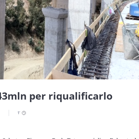
43mln per riqualificarlo
1
'