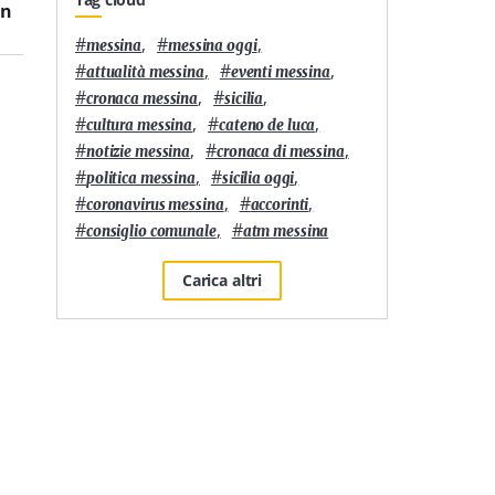
in
unisce musica, cinema
Sicilia secondo
e arti visive
Sanpellegrino
#
,
#
,
messina
messina oggi
#
,
#
,
attualità messina
eventi messina
#
,
#
,
cronaca messina
sicilia
#
,
#
,
cultura messina
cateno de luca
#
,
#
,
notizie messina
cronaca di messina
#
,
#
,
politica messina
sicilia oggi
#
,
#
,
coronavirus messina
accorinti
#
,
#
consiglio comunale
atm messina
Carica altri