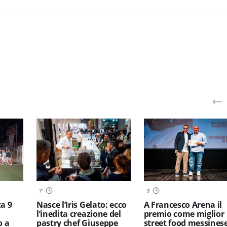
7
'
3
'
a 9
Nasce l’Iris Gelato: ecco
A Francesco Arena il
l’inedita creazione del
premio come miglior
o a
pastry chef Giuseppe
street food messinese