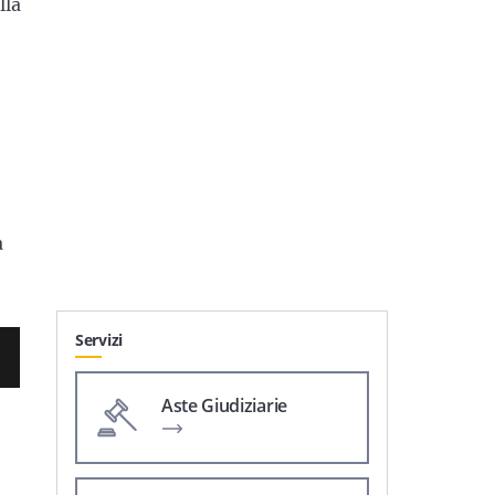
lla
a
Servizi
Aste Giudiziarie