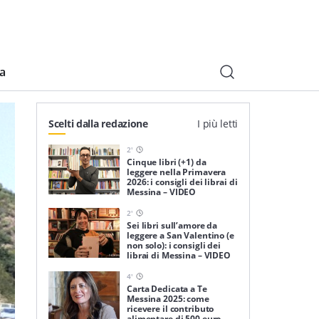
ia
Scelti dalla redazione
I più letti
2
'
Cinque libri (+1) da
leggere nella Primavera
2026: i consigli dei librai di
Messina – VIDEO
2
'
Sei libri sull’amore da
leggere a San Valentino (e
non solo): i consigli dei
librai di Messina – VIDEO
4
'
Carta Dedicata a Te
Messina 2025: come
ricevere il contributo
alimentare di 500 euro