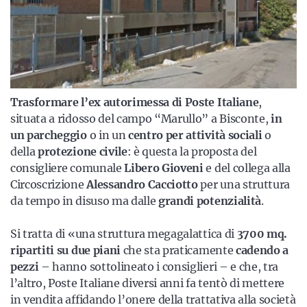
Trasformare l’ex autorimessa di Poste Italiane
,
situata a ridosso del campo “Marullo” a Bisconte,
in
un parcheggio
o in un
centro per attività sociali
o
della
protezione civile
: è questa la proposta del
consigliere comunale
Libero Gioveni
e del collega alla
Circoscrizione
Alessandro Cacciotto
per una struttura
da tempo in disuso ma dalle
grandi potenzialità
.
Si tratta di «una struttura megagalattica di
3700 mq.
ripartiti su due piani
che sta praticamente
cadendo a
pezzi
– hanno sottolineato i consiglieri – e che, tra
l’altro, Poste Italiane diversi anni fa tentò di mettere
in vendita affidando l’onere della trattativa alla società