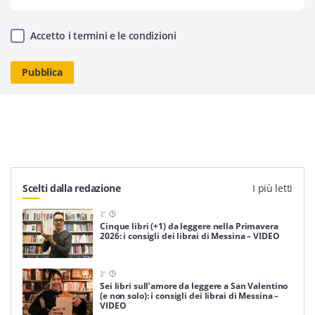
Accetto i termini e le condizioni
Scelti dalla redazione
I più letti
2
'
Cinque libri (+1) da leggere nella Primavera
2026: i consigli dei librai di Messina – VIDEO
2
'
Sei libri sull’amore da leggere a San Valentino
(e non solo): i consigli dei librai di Messina –
VIDEO