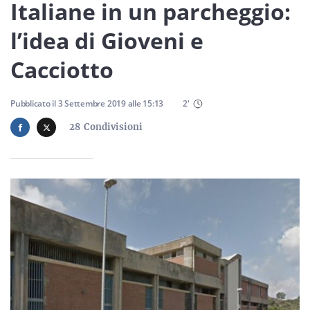
Sicilia
Italiane in un parcheggio:
l’idea di Gioveni e
Cacciotto
Servizi
Pubblicato il
3 Settembre 2019
alle
15:13
2
'
28
Condivisioni
Resta sempre aggiornato con le ultime news, iscriviti alla
nostra newsletter
Iscriviti