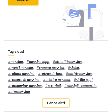
Tag cloud
#
,
#
,
#
,
messina
messina oggi
attualità messina
#
,
#
,
#
,
eventi messina
cronaca messina
sicilia
#
,
#
,
#
,
cultura messina
cateno de luca
notizie messina
#
,
#
,
#
,
cronaca di messina
politica messina
sicilia oggi
#
,
#
,
#
,
coronavirus messina
accorinti
consiglio comunale
#
atm messina
Carica altri