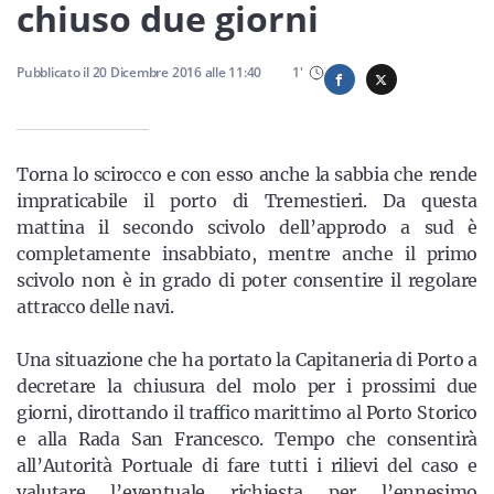
Sicilia
chiuso due giorni
Pubblicato il
20 Dicembre 2016
alle
11:40
1
'
Servizi
Torna lo scirocco e con esso anche la sabbia che rende
impraticabile il porto di Tremestieri. Da questa
mattina il secondo scivolo dell’approdo a sud è
Resta sempre aggiornato con le ultime news, iscriviti alla
completamente insabbiato, mentre anche il primo
nostra newsletter
scivolo non è in grado di poter consentire il regolare
attracco delle navi.
Iscriviti
Una situazione che ha portato la Capitaneria di Porto a
decretare la chiusura del molo per i prossimi due
giorni, dirottando il traffico marittimo al Porto Storico
e alla Rada San Francesco. Tempo che consentirà
all’Autorità Portuale di fare tutti i rilievi del caso e
valutare l’eventuale richiesta per l’ennesimo