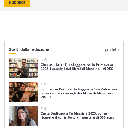
Scelti dalla redazione
I più letti
2
'
Cinque libri (+1) da leggere nella Primavera
2026: i consigli dei librai di Messina – VIDEO
2
'
Sei libri sull’amore da leggere a San Valentino
(e non solo): i consigli dei librai di Messina –
VIDEO
4
'
Carta Dedicata a Te Messina 2025: come
ricevere il contributo alimentare di 500 euro