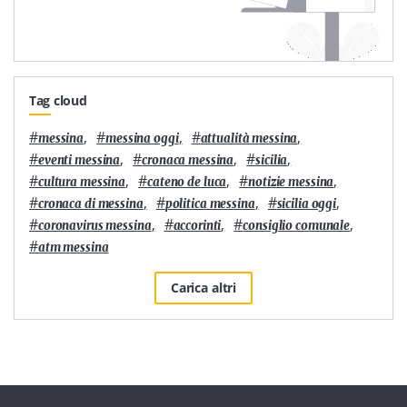
Tag cloud
#
,
#
,
#
,
messina
messina oggi
attualità messina
#
,
#
,
#
,
eventi messina
cronaca messina
sicilia
#
,
#
,
#
,
cultura messina
cateno de luca
notizie messina
#
,
#
,
#
,
cronaca di messina
politica messina
sicilia oggi
#
,
#
,
#
,
coronavirus messina
accorinti
consiglio comunale
#
atm messina
Carica altri