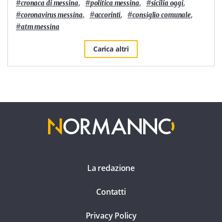
#
,
#
,
#
,
cronaca di messina
politica messina
sicilia oggi
#
,
#
,
#
,
coronavirus messina
accorinti
consiglio comunale
#
atm messina
Carica altri
La redazione
Contatti
Privacy Policy