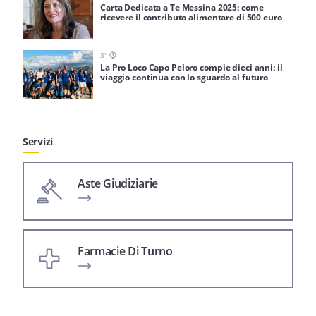
Carta Dedicata a Te Messina 2025: come
ricevere il contributo alimentare di 500 euro
3
'
La Pro Loco Capo Peloro compie dieci anni: il
viaggio continua con lo sguardo al futuro
Servizi
Aste Giudiziarie
Farmacie Di Turno