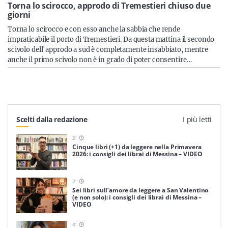
Sicilia
Torna lo scirocco, approdo di Tremestieri chiuso due
giorni
Torna lo scirocco e con esso anche la sabbia che rende
impraticabile il porto di Tremestieri. Da questa mattina il secondo
scivolo dell'approdo a sud è completamente insabbiato, mentre
Servizi
anche il primo scivolo non è in grado di poter consentire…
Resta sempre aggiornato con le ultime news, iscriviti alla
Scelti dalla redazione
I più letti
nostra newsletter
2
'
Iscriviti
Cinque libri (+1) da leggere nella Primavera
2026: i consigli dei librai di Messina – VIDEO
2
'
Sei libri sull’amore da leggere a San Valentino
(e non solo): i consigli dei librai di Messina –
VIDEO
4
'