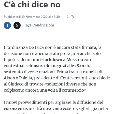
Sicilia
C’è chi dice no
Pubblicato il
19 Novembre 2020
alle
8:30
2
'
142
Condivisioni
Servizi
L’ordinanza De Luca non è ancora stata firmata, la
decisione non è ancora stata presa, ma anche solo
Resta sempre aggiornato con le ultime news, iscriviti alla
l’ipotesi di un
mini-lockdown a Messina
con
nostra newsletter
contestuale
chiusura dei negozi alle 18.00
ha
Iscriviti
scatenato diverse reazioni. Prima fra tutte quella di
Alberto Palella, presidente di Confesercenti, che chiede
al Sindaco di trovare «soluzioni diverse che non
colpiscano ancora una volta il commercio».
I nuovi provvedimenti per arginare la diffusione del
coronavirus
in città dovevano essere vagliati già nella