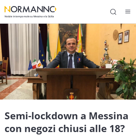
Notizie in tempo reale su Messina e la Sicilia
Attualità
Cronaca
Politica
Cultura
Lavoro
Società
Economia
Semi-lockdown a Messina
Sport
con negozi chiusi alle 18?