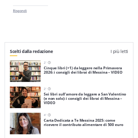
Rispondi
Scelti dalla redazione
I più letti
2
'
Cinque libri (+1) da leggere nella Primavera
2026: i consigli dei librai di Messina – VIDEO
2
'
Sei libri sull’amore da leggere a San Valentino
(e non solo): i consigli dei librai di Messina –
VIDEO
4
'
Carta Dedicata a Te Messina 2025: come
ricevere il contributo alimentare di 500 euro