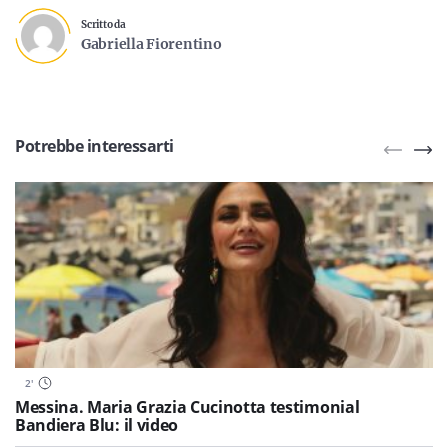
Scritto da
Gabriella Fiorentino
Potrebbe interessarti
2
'
Messina. Maria Grazia Cucinotta testimonial
Bandiera Blu: il video