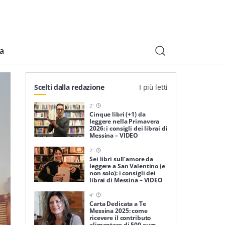
ia
Scelti dalla redazione
I più letti
2
'
Cinque libri (+1) da
leggere nella Primavera
2026: i consigli dei librai di
Messina – VIDEO
2
'
Sei libri sull’amore da
leggere a San Valentino (e
non solo): i consigli dei
librai di Messina – VIDEO
4
'
Carta Dedicata a Te
Messina 2025: come
ricevere il contributo
alimentare di 500 euro