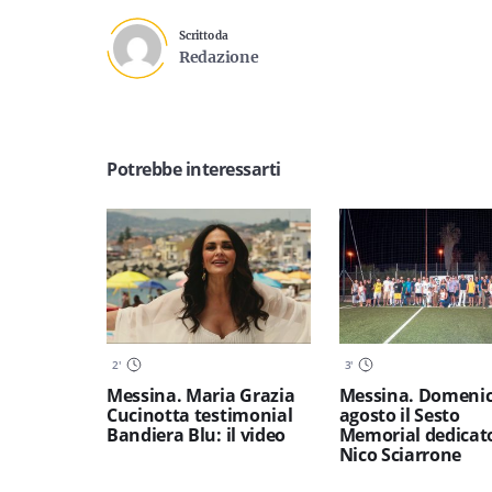
Scritto da
Redazione
Potrebbe interessarti
2
'
3
'
Messina. Maria Grazia
Messina. Domenic
Cucinotta testimonial
agosto il Sesto
Bandiera Blu: il video
Memorial dedicat
Nico Sciarrone