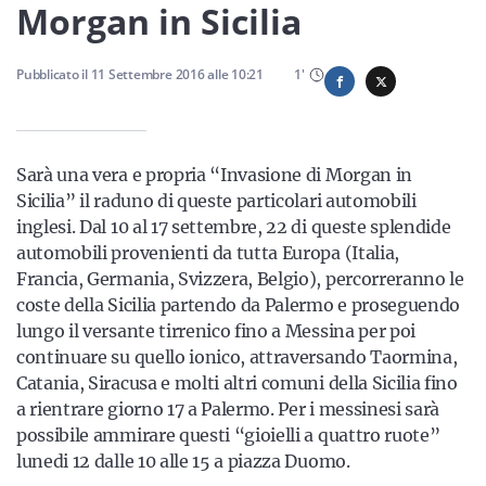
Sicilia
Morgan in Sicilia
Pubblicato il
11 Settembre 2016
alle
10:21
1
'
Servizi
Sarà una vera e propria “Invasione di Morgan in
Sicilia” il raduno di queste particolari automobili
inglesi. Dal 10 al 17 settembre, 22 di queste splendide
Resta sempre aggiornato con le ultime news, iscriviti alla
automobili provenienti da tutta Europa (Italia,
nostra newsletter
Francia, Germania, Svizzera, Belgio), percorreranno le
Iscriviti
coste della Sicilia partendo da Palermo e proseguendo
lungo il versante tirrenico fino a Messina per poi
continuare su quello ionico, attraversando Taormina,
Catania, Siracusa e molti altri comuni della Sicilia fino
a rientrare giorno 17 a Palermo. Per i messinesi sarà
possibile ammirare questi “gioielli a quattro ruote”
lunedi 12 dalle 10 alle 15 a piazza Duomo.