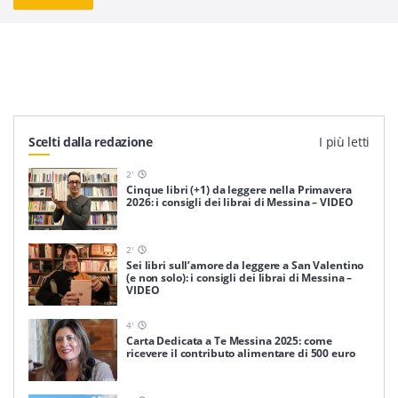
Scelti dalla redazione
I più letti
2
'
Cinque libri (+1) da leggere nella Primavera
2026: i consigli dei librai di Messina – VIDEO
2
'
Sei libri sull’amore da leggere a San Valentino
(e non solo): i consigli dei librai di Messina –
VIDEO
4
'
Carta Dedicata a Te Messina 2025: come
ricevere il contributo alimentare di 500 euro