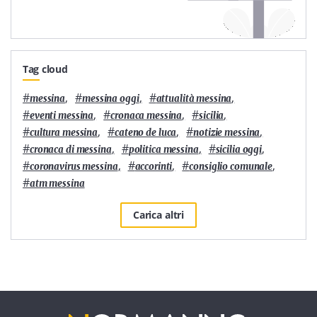
Tag cloud
#
,
#
,
#
,
messina
messina oggi
attualità messina
#
,
#
,
#
,
eventi messina
cronaca messina
sicilia
#
,
#
,
#
,
cultura messina
cateno de luca
notizie messina
#
,
#
,
#
,
cronaca di messina
politica messina
sicilia oggi
#
,
#
,
#
,
coronavirus messina
accorinti
consiglio comunale
#
atm messina
Carica altri