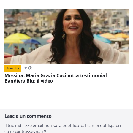
Attualità
2
'
Messina. Maria Grazia Cucinotta testimonial
Bandiera Blu: il video
Lascia un commento
Il tuo indirizzo email non sarà pubblicato.
I campi obbligatori
sono contrassegnati
*