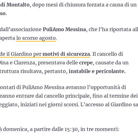
 di Montalto
, dopo mesi di chiusura forzata a causa di un
sso
.
 dall’associazione
PuliAmo Messina
, che l’ha riportata al
riaperta
lo scorso agosto
.
de il Giardino per
motivi di sicurezza
. Il cancello di
 Dina e Clarenza, presentava delle
crepe
, causate da un
struttura risultava, pertanto,
instabile e pericolante.
lontari di PuliAmo Messina avranno l’opportunità di
otranno entrare dal cancello principale, fino al termine dei
ggiato, iniziati nei giorni scorsi. L’accesso al Giardino s
à domenica, a partire dalle 15:30, in tre momenti: