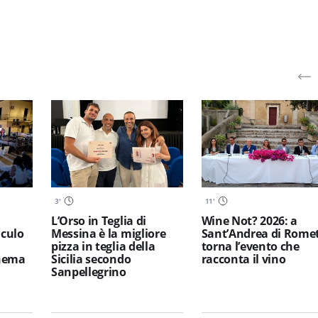
3
'
11
'
L’Orso in Teglia di
Wine Not? 2026: a
iculo
Messina è la migliore
Sant’Andrea di Rome
pizza in teglia della
torna l’evento che
inema
Sicilia secondo
racconta il vino
Sanpellegrino