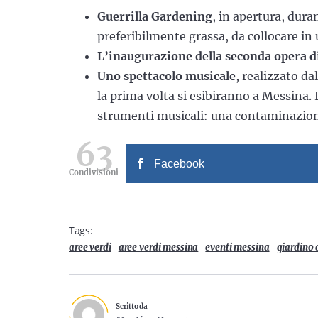
Guerrilla Gardening
, in apertura, dura
preferibilmente grassa, da collocare in 
L’inaugurazione della seconda opera di
Uno spettacolo musicale
, realizzato d
la prima volta si esibiranno a Messina. 
strumenti musicali: una contaminazione 
63
Facebook
Condivisioni
Tags:
aree verdi
aree verdi messina
eventi messina
giardino 
Scritto da