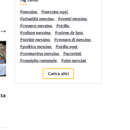
#
,
#
,
messina
messina oggi
#
,
#
,
attualità messina
eventi messina
#
,
#
,
cronaca messina
sicilia
#
,
#
,
cultura messina
cateno de luca
#
,
#
,
notizie messina
cronaca di messina
#
,
#
,
politica messina
sicilia oggi
#
,
#
,
coronavirus messina
accorinti
#
,
#
consiglio comunale
atm messina
Carica altri
6
'
3
'
Residenze universitarie:
È L’Orso di Messina la
tta
Banca Europea per gli
pizzeria siciliana più
Investimenti e Yugo
longeva nella 50 Top
affiancheranno
Pizza Italia 2026
Zanklon