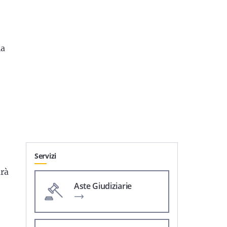
la
Servizi
arà
Aste Giudiziarie