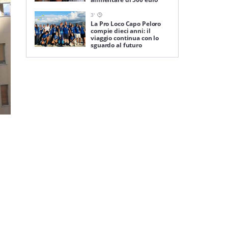
3
'
La Pro Loco Capo Peloro
compie dieci anni: il
viaggio continua con lo
sguardo al futuro