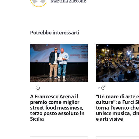
Martina Zaccone
Potrebbe interessarti
3
'
7
'
A Francesco Arena il
“Un mare di arte e
premio come miglior
cultura”: a Furci S
street food messinese,
torna l’evento che
terzo posto assoluto in
unisce musica, c
Sicilia
e arti visive