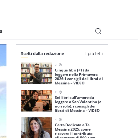
ia
Scelti dalla redazione
I più letti
2
'
Cinque libri (+1) da
leggere nella Primavera
2026: i consigli dei librai di
Messina – VIDEO
2
'
Sei libri sull’amore da
leggere a San Valentino (e
non solo): i consigli dei
librai di Messina – VIDEO
4
'
Carta Dedicata a Te
Messina 2025: come
ricevere il contributo
alimentare di 500 euro