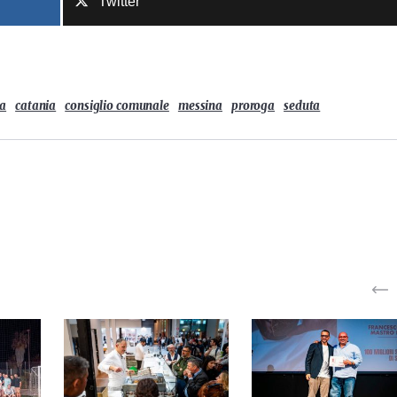
Twitter
na
catania
consiglio comunale
messina
proroga
seduta