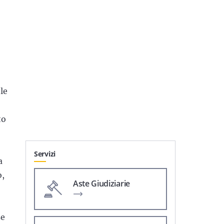
le
to
Servizi
a
o,
Aste Giudiziarie
se