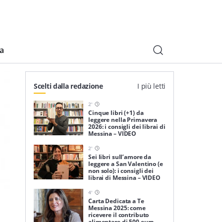
ia
Scelti dalla redazione
I più letti
2
'
Cinque libri (+1) da
leggere nella Primavera
2026: i consigli dei librai di
Messina – VIDEO
2
'
Sei libri sull’amore da
leggere a San Valentino (e
non solo): i consigli dei
librai di Messina – VIDEO
4
'
Carta Dedicata a Te
Messina 2025: come
ricevere il contributo
alimentare di 500 euro