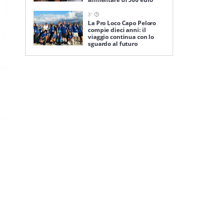
3
'
La Pro Loco Capo Peloro
compie dieci anni: il
viaggio continua con lo
sguardo al futuro