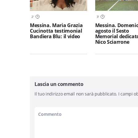
2
'
3
'
Messina. Maria Grazia
Messina. Domenic
Cucinotta testimonial
agosto il Sesto
Bandiera Blu: il video
Memorial dedicat
Nico Sciarrone
Lascia un commento
Il tuo indirizzo email non sarà pubblicato.
I campi ob