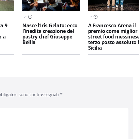
7
'
3
'
a 9
Nasce l’Iris Gelato: ecco
A Francesco Arena il
l’inedita creazione del
premio come miglior
o a
pastry chef Giuseppe
street food messinese
Bellia
terzo posto assoluto 
Sicilia
bligatori sono contrassegnati
*