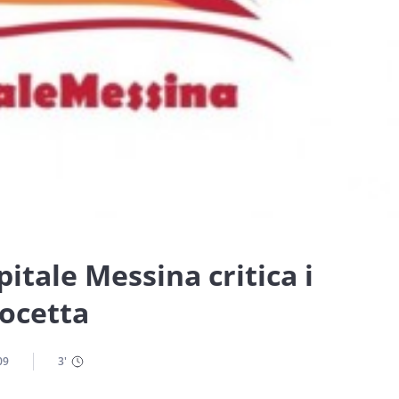
itale Messina critica i
rocetta
09
3
'