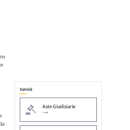
e
ben
de
Servizi
Aste Giudiziarie
e
lla