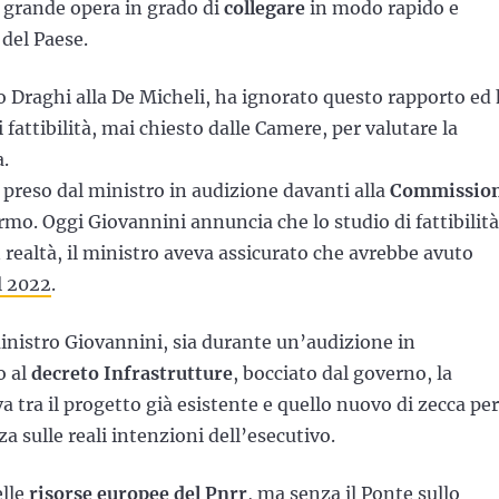
a grande opera in grado di
collegare
in modo rapido e
 del Paese.
o Draghi alla De Micheli, ha ignorato questo rapporto ed
attibilità, mai chiesto dalle Camere, per valutare la
.
preso dal ministro in audizione davanti alla
Commissio
ermo. Oggi Giovannini annuncia che lo studio di fattibilità
 realtà, il ministro aveva assicurato che avrebbe avuto
l 2022
.
ministro Giovannini, sia durante un’audizione in
o al
decreto Infrastrutture
, bocciato dal governo, la
a tra il progetto già esistente e quello nuovo di zecca per
a sulle reali intenzioni dell’esecutivo.
elle
risorse europee del Pnrr
, ma senza il Ponte sullo