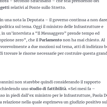
 sembra – secondo Siracusano – che stia prendendo del
getti
relativi al Ponte sullo Stretto.
 in una nota la Deputata – il governo continua a non dar
olitica sul tema. Oggi il ministro delle Infrastrutture e
i, in un’intervista a “Il Messaggero” prende tempo ed
opzione zero”, che il
Parlamento
non ha mai chiesto. Al
vorevolmente a due mozioni sul tema, atti di indirizzo 
 di trovare le risorse necessarie per costruire questa gran
vannini non starebbe quindi considerando il rapporto
, chiedendo uno
studio di fattibilità
. «Sei mesi fa –
so in piedi dall’ex ministro per le Infrastrutture, Paola D
 relazione nella quale esprimeva un giudizio positivo su