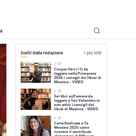
ia
Scelti dalla redazione
I più letti
2
'
Cinque libri (+1) da
leggere nella Primavera
2026: i consigli dei librai di
Messina – VIDEO
2
'
Sei libri sull’amore da
leggere a San Valentino (e
non solo): i consigli dei
librai di Messina – VIDEO
4
'
Carta Dedicata a Te
Messina 2025: come
ricevere il contributo
alimentare di 500 euro