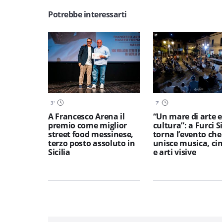
Potrebbe interessarti
3
'
7
'
A Francesco Arena il
“Un mare di arte e
premio come miglior
cultura”: a Furci S
street food messinese,
torna l’evento che
terzo posto assoluto in
unisce musica, c
Sicilia
e arti visive