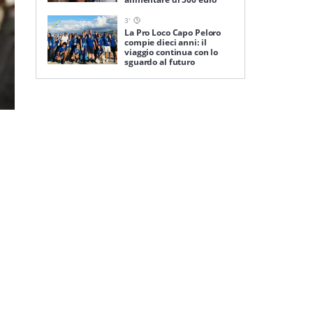
3
'
La Pro Loco Capo Peloro
compie dieci anni: il
viaggio continua con lo
sguardo al futuro