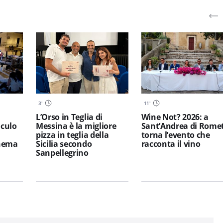
3
'
11
'
L’Orso in Teglia di
Wine Not? 2026: a
iculo
Messina è la migliore
Sant’Andrea di Rome
pizza in teglia della
torna l’evento che
inema
Sicilia secondo
racconta il vino
Sanpellegrino