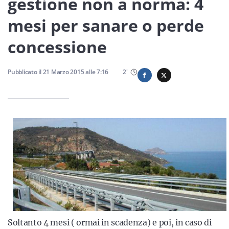
gestione non a norma: 4
Sicilia
mesi per sanare o perde
concessione
Servizi
Pubblicato il
21 Marzo 2015
alle
7:16
2
'
Resta sempre aggiornato con le ultime news, iscriviti alla
nostra newsletter
Iscriviti
Soltanto 4 mesi ( ormai in scadenza) e poi, in caso di