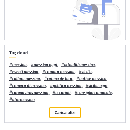
Tag cloud
#
,
#
,
#
,
messina
messina oggi
attualità messina
#
,
#
,
#
,
eventi messina
cronaca messina
sicilia
#
,
#
,
#
,
cultura messina
cateno de luca
notizie messina
#
,
#
,
#
,
cronaca di messina
politica messina
sicilia oggi
#
,
#
,
#
,
coronavirus messina
accorinti
consiglio comunale
#
atm messina
Carica altri