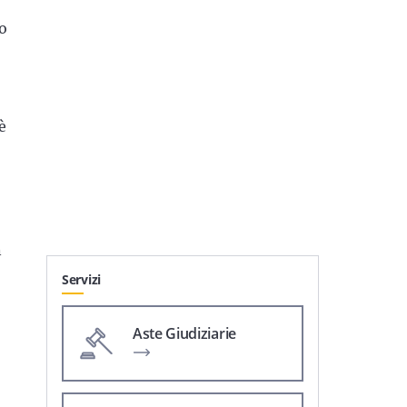
to
è
n
Servizi
Aste Giudiziarie