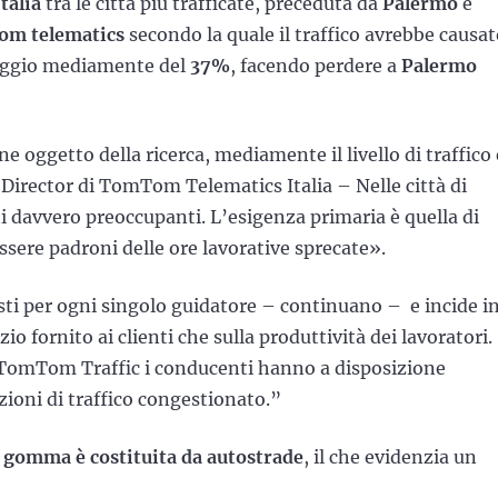
talia
tra le città più trafficate, preceduta da
Palermo
e
m telematics
secondo la quale il traffico avrebbe causa
aggio mediamente del
37%
, facendo perdere a
Palermo
ane oggetto della ricerca, mediamente il livello di traffico 
irector di TomTom Telematics Italia – Nelle città di
i davvero preoccupanti. L’esigenza primaria è quella di
essere padroni delle ore lavorative sprecate».
costi per ogni singolo guidatore – continuano – e incide i
io fornito ai clienti che sulla produttività dei lavoratori.
io TomTom Traffic i conducenti hanno a disposizione
azioni di traffico congestionato.”
su gomma è costituita da autostrade
, il che evidenzia un