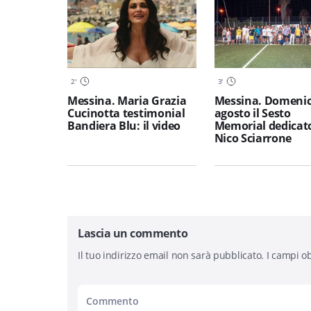
2
'
3
'
Messina. Maria Grazia
Messina. Domenic
Cucinotta testimonial
agosto il Sesto
Bandiera Blu: il video
Memorial dedicat
Nico Sciarrone
Lascia un commento
Il tuo indirizzo email non sarà pubblicato.
I campi ob