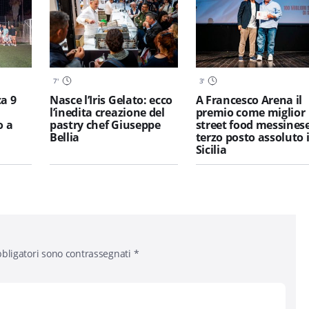
7
'
3
'
a 9
Nasce l’Iris Gelato: ecco
A Francesco Arena il
l’inedita creazione del
premio come miglior
o a
pastry chef Giuseppe
street food messinese
Bellia
terzo posto assoluto 
Sicilia
bligatori sono contrassegnati
*