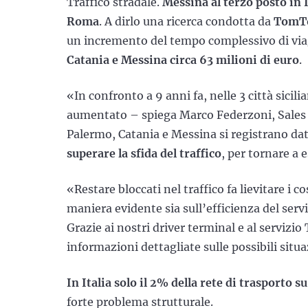
Traffico stradale.
Messina al terzo posto in I
Roma
. A dirlo una ricerca condotta da
TomTo
un incremento del tempo complessivo di vi
Catania e Messina circa 63 milioni di euro
.
«In confronto a 9 anni fa, nelle 3 città sicili
aumentato – spiega Marco Federzoni, Sales D
Palermo, Catania e Messina si registrano dat
superare la sfida del traffico
, per tornare a 
«Restare bloccati nel traffico fa lievitare i 
maniera evidente sia sull’efficienza del serviz
Grazie ai nostri driver terminal e al serviz
informazioni dettagliate sulle possibili situ
In Italia solo il 2% della rete di trasporto 
forte problema strutturale.