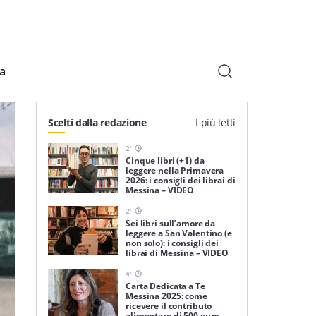
ia
Scelti dalla redazione
I più letti
2
'
Cinque libri (+1) da
leggere nella Primavera
2026: i consigli dei librai di
Messina – VIDEO
2
'
Sei libri sull’amore da
leggere a San Valentino (e
non solo): i consigli dei
librai di Messina – VIDEO
4
'
Carta Dedicata a Te
Messina 2025: come
ricevere il contributo
alimentare di 500 euro