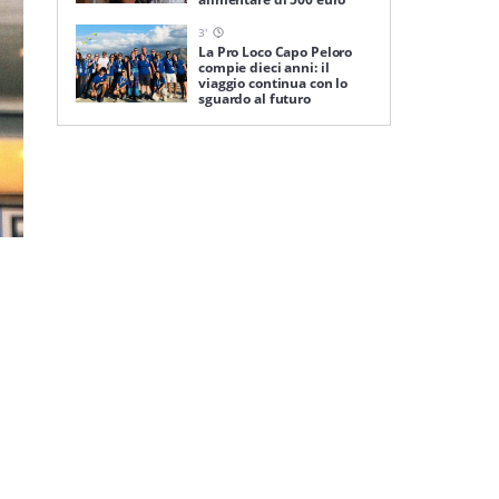
3
'
La Pro Loco Capo Peloro
compie dieci anni: il
viaggio continua con lo
sguardo al futuro