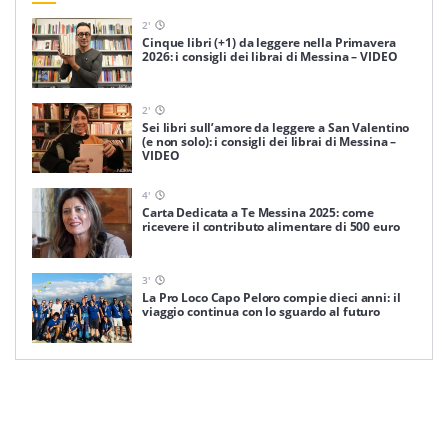
2
'
Cinque libri (+1) da leggere nella Primavera
2026: i consigli dei librai di Messina – VIDEO
2
'
Sei libri sull’amore da leggere a San Valentino
(e non solo): i consigli dei librai di Messina –
VIDEO
4
'
Carta Dedicata a Te Messina 2025: come
ricevere il contributo alimentare di 500 euro
3
'
La Pro Loco Capo Peloro compie dieci anni: il
viaggio continua con lo sguardo al futuro