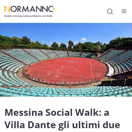
Notizie in tempo reale su Messina e la Sicilia
Attualità
Cronaca
Politica
Cultura
Lavoro
Società
Economia
Messina Social Walk: a
Sport
Villa Dante gli ultimi due