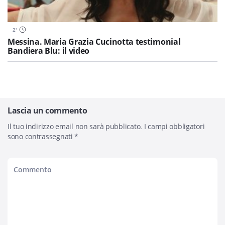
2
'
Messina. Maria Grazia Cucinotta testimonial
Bandiera Blu: il video
Lascia un commento
Il tuo indirizzo email non sarà pubblicato.
I campi obbligatori
sono contrassegnati
*