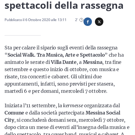
Sicilia
spettacoli della rassegna
Pubblicato il
6 Ottobre 2020
alle
13:11
2
'
Servizi
Sta per calare il sipario sugli eventi della rassegna
“
Social Walk. Tra Musica, Arte e Spettacolo
” che ha
animato le serate di
Villa Dante
, a
Messina
, tra fine
Resta sempre aggiornato con le ultime news, iscriviti alla
settembre e questo inizio di ottobre, con musica e
nostra newsletter
risate, tra concerti e cabaret. Gli ultimi due
appuntamenti, infatti, sono previsti per stasera,
Iscriviti
martedì 6 e per domani, mercoledì 7 ottobre.
Iniziata l’11 settembre, la
kermesse
organizzata dal
Comune
e dalla società partecipata
Messina Social
City
, si concluderà domani sera, mercoledì 7 ottobre,
dopo circa un mese di eventi all’insegna della musica e
dello spettacolo, tra cover band, musical e cabaret. A