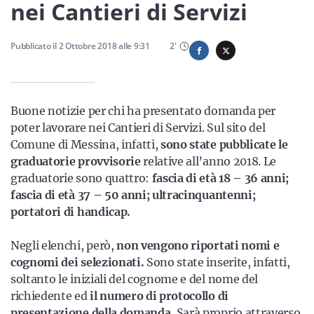
Sicilia
nei Cantieri di Servizi
Pubblicato il
2 Ottobre 2018
alle
9:31
2
'
Servizi
Buone notizie per chi ha presentato domanda per
poter lavorare nei Cantieri di Servizi. Sul sito del
Comune di Messina, infatti,
sono state pubblicate le
Resta sempre aggiornato con le ultime news, iscriviti alla
graduatorie provvisorie
relative all’anno 2018. Le
nostra newsletter
graduatorie sono quattro:
fascia di età 18 – 36 anni;
fascia di età 37 – 50 anni; ultracinquantenni;
Iscriviti
portatori di handicap.
Negli elenchi, però,
non vengono riportati nomi e
cognomi dei selezionati.
Sono state inserite, infatti,
soltanto le iniziali del cognome e del nome del
richiedente ed
il numero di protocollo di
presentazione della domanda.
Sarà proprio attraverso