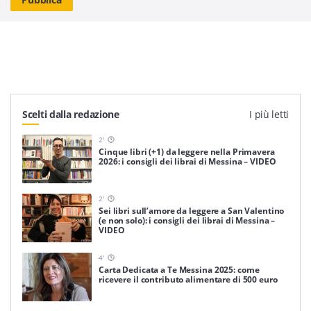
Scelti dalla redazione
I più letti
2
'
Cinque libri (+1) da leggere nella Primavera
2026: i consigli dei librai di Messina – VIDEO
2
'
Sei libri sull’amore da leggere a San Valentino
(e non solo): i consigli dei librai di Messina –
VIDEO
4
'
Carta Dedicata a Te Messina 2025: come
ricevere il contributo alimentare di 500 euro