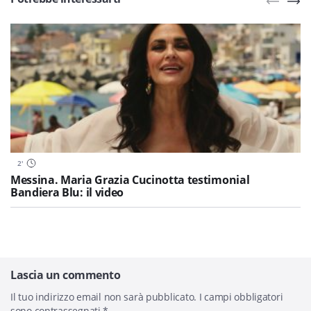
2
'
Messina. Maria Grazia Cucinotta testimonial
Bandiera Blu: il video
Lascia un commento
Il tuo indirizzo email non sarà pubblicato.
I campi obbligatori
sono contrassegnati
*