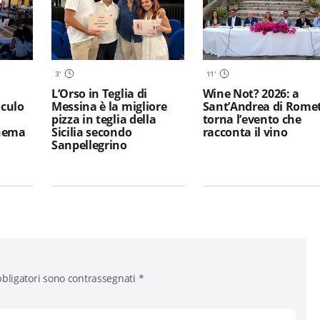
3
'
11
'
L’Orso in Teglia di
Wine Not? 2026: a
iculo
Messina è la migliore
Sant’Andrea di Rome
pizza in teglia della
torna l’evento che
inema
Sicilia secondo
racconta il vino
Sanpellegrino
bligatori sono contrassegnati
*