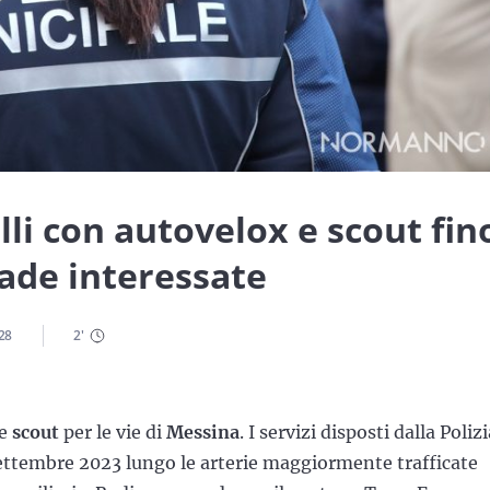
li con autovelox e scout fin
rade interessate
28
2
'
e
scout
per le vie di
Messina
. I servizi disposti dalla Poliz
settembre 2023 lungo le arterie maggiormente trafficate