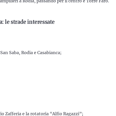
iampilieri a Rodia, passando per il centro e Torre Faro.
: le strade interessate
, San Saba, Rodia e Casabianca;
ivio Zafferia e la rotatoria “Alfio Ragazzi”;