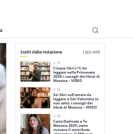
ia
Scelti dalla redazione
I più letti
2
'
Cinque libri (+1) da
leggere nella Primavera
2026: i consigli dei librai di
Messina – VIDEO
2
'
Sei libri sull’amore da
leggere a San Valentino (e
non solo): i consigli dei
librai di Messina – VIDEO
4
'
Carta Dedicata a Te
Messina 2025: come
ricevere il contributo
alimentare di 500 euro