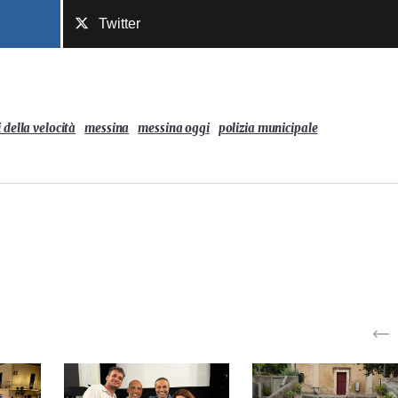
Twitter
i della velocità
messina
messina oggi
polizia municipale