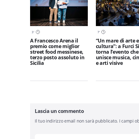
3
'
7
'
A Francesco Arena il
“Un mare di arte e
premio come miglior
cultura”: a Furci S
street food messinese,
torna l’evento che
terzo posto assoluto in
unisce musica, c
Sicilia
e arti visive
Lascia un commento
Il tuo indirizzo email non sarà pubblicato.
I campi ob