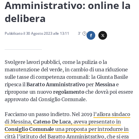
Sicilia
Amministrativo: online la
delibera
Servizi
Pubblicato il
30 Agosto 2023
alle
13:11
3
'
Svolgere lavori pubblici, come la pulizia o la
Resta sempre aggiornato con le ultime news, iscriviti alla
manutenzione del verde, in cambio di una riduzione
nostra newsletter
sulle tasse di competenza comunali: la Giunta Basile
ripesca il
Baratto Amministrativo
per
Messina
e
Iscriviti
ripropone un nuovo
regolamento
che dovrà poi essere
approvato dal Consiglio Comunale.
Facciamo un passo indietro. Nel 2019
l’allora sindaco
di Messina,
Cateno De Luca
, aveva presentato in
Consiglio Comunale
una proposta per introdurre in
città l’istituto
del Baratto Amministrativo, che si era