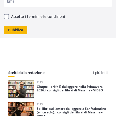
Accetto i termini e le condizioni
Scelti dalla redazione
I più letti
2
'
Cinque libri (+1) da leggere nella Primavera
2026: i consigli dei librai di Messina – VIDEO
2
'
Sei libri sull’amore da leggere a San Valentino
(e non solo): i consigli dei librai di Messina –
VIDEO