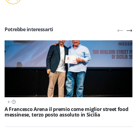
Potrebbe interessarti
3
'
A Francesco Arena il premio come miglior street food
messinese, terzo posto assoluto in Sicilia