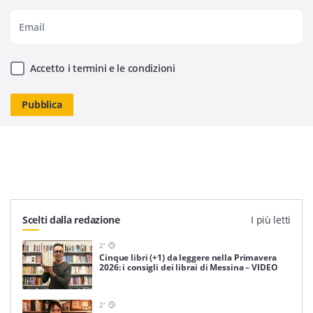
Accetto i termini e le condizioni
Scelti dalla redazione
I più letti
2
'
Cinque libri (+1) da leggere nella Primavera
2026: i consigli dei librai di Messina – VIDEO
2
'