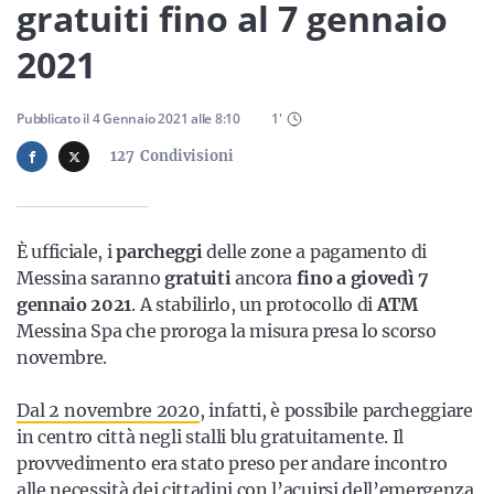
Sicilia
gratuiti fino al 7 gennaio
2021
Servizi
Pubblicato il
4 Gennaio 2021
alle
8:10
1
'
127
Condivisioni
Resta sempre aggiornato con le ultime news, iscriviti alla
È ufficiale, i
parcheggi
delle zone a pagamento di
nostra newsletter
Messina saranno
gratuiti
ancora
fino a giovedì 7
gennaio 2021
. A stabilirlo, un protocollo di
ATM
Iscriviti
Messina Spa che proroga la misura presa lo scorso
novembre.
Dal 2 novembre 2020
, infatti, è possibile parcheggiare
in centro città negli stalli blu gratuitamente. Il
provvedimento era stato preso per andare incontro
alle necessità dei cittadini con l’acuirsi dell’emergenza