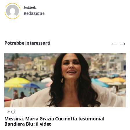
Scritto da
Redazione
Potrebbe interessarti
2
'
Messina. Maria Grazia Cucinotta testimonial
Bandiera Blu: il video