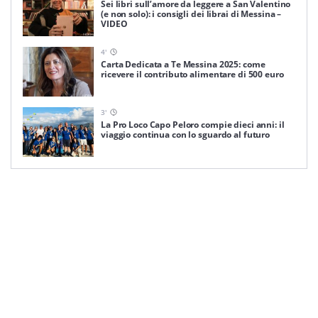
Sei libri sull’amore da leggere a San Valentino
(e non solo): i consigli dei librai di Messina –
VIDEO
4
'
Carta Dedicata a Te Messina 2025: come
ricevere il contributo alimentare di 500 euro
3
'
La Pro Loco Capo Peloro compie dieci anni: il
viaggio continua con lo sguardo al futuro