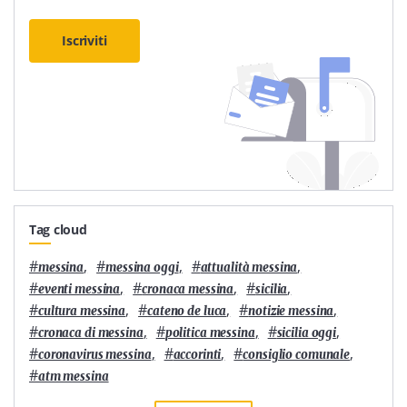
Iscriviti
Tag cloud
#
,
#
,
#
,
messina
messina oggi
attualità messina
#
,
#
,
#
,
eventi messina
cronaca messina
sicilia
#
,
#
,
#
,
cultura messina
cateno de luca
notizie messina
#
,
#
,
#
,
cronaca di messina
politica messina
sicilia oggi
#
,
#
,
#
,
coronavirus messina
accorinti
consiglio comunale
#
atm messina