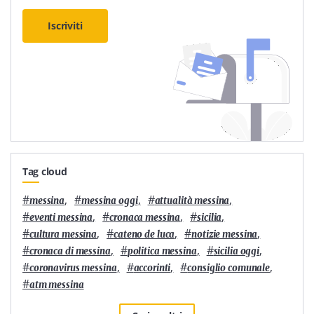
Iscriviti
Tag cloud
#
,
#
,
#
,
messina
messina oggi
attualità messina
#
,
#
,
#
,
eventi messina
cronaca messina
sicilia
#
,
#
,
#
,
cultura messina
cateno de luca
notizie messina
#
,
#
,
#
,
cronaca di messina
politica messina
sicilia oggi
#
,
#
,
#
,
coronavirus messina
accorinti
consiglio comunale
#
atm messina