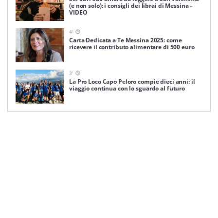
(e non solo): i consigli dei librai di Messina –
VIDEO
4
'
Carta Dedicata a Te Messina 2025: come
ricevere il contributo alimentare di 500 euro
3
'
La Pro Loco Capo Peloro compie dieci anni: il
viaggio continua con lo sguardo al futuro