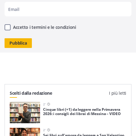
Accetto i termini e le condizioni
Scelti dalla redazione
I più letti
2
'
Cinque libri (+1) da leggere nella Primavera
2026: i consigli dei librai di Messina – VIDEO
2
'
Sei libri sull’amore da leggere a San Valentino