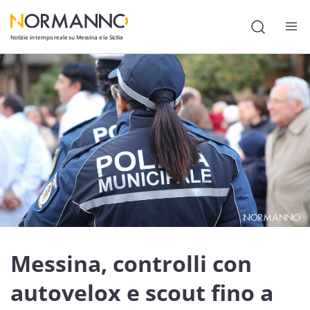
Notizie in tempo reale su Messina e la Sicilia
Attualità
Cronaca
Politica
Cultura
Lavoro
Società
Economia
Messina, controlli con
Sport
autovelox e scout fino a