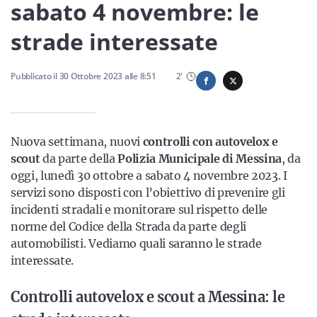
Sicilia
sabato 4 novembre: le
strade interessate
Servizi
Pubblicato il
30 Ottobre 2023
alle
8:51
2
'
Nuova settimana, nuovi
controlli con autovelox e
Resta sempre aggiornato con le ultime news, iscriviti alla
scout
da parte della
Polizia Municipale di Messina
, da
nostra newsletter
oggi, lunedì 30 ottobre a sabato 4 novembre 2023. I
servizi sono disposti con l’obiettivo di prevenire gli
Iscriviti
incidenti stradali e monitorare sul rispetto delle
norme del Codice della Strada da parte degli
automobilisti. Vediamo quali saranno le strade
interessate.
Controlli autovelox e scout a Messina: le