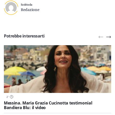
Scritto da
Redazione
Potrebbe interessarti
2
'
Messina. Maria Grazia Cucinotta testimonial
Bandiera Blu: il video