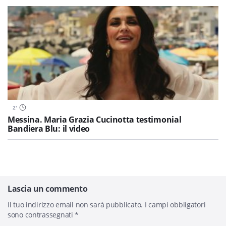
2
'
Messina. Maria Grazia Cucinotta testimonial
Bandiera Blu: il video
Lascia un commento
Il tuo indirizzo email non sarà pubblicato.
I campi obbligatori
sono contrassegnati
*