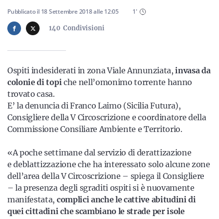
Sicilia
Pubblicato il
18 Settembre 2018
alle
12:05
1
'
140
Condivisioni
Servizi
Ospiti indesiderati in zona Viale Annunziata,
invasa da
colonie di topi
che nell’omonimo torrente hanno
trovato casa.
E’ la denuncia di Franco Laimo (Sicilia Futura),
Resta sempre aggiornato con le ultime news, iscriviti alla
Consigliere della V Circoscrizione e coordinatore della
nostra newsletter
Commissione Consiliare Ambiente e Territorio.
Iscriviti
«A poche settimane dal servizio di derattizazione
e deblattizzazione che ha interessato solo alcune zone
dell’area della V Circoscrizione – spiega il Consigliere
– la presenza degli sgraditi ospiti si è nuovamente
manifestata,
complici anche le cattive abitudini di
quei cittadini che scambiano le strade per isole