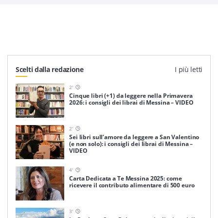
Scelti dalla redazione
I più letti
2
'
Cinque libri (+1) da leggere nella Primavera
2026: i consigli dei librai di Messina – VIDEO
2
'
Sei libri sull’amore da leggere a San Valentino
(e non solo): i consigli dei librai di Messina –
VIDEO
4
'
Carta Dedicata a Te Messina 2025: come
ricevere il contributo alimentare di 500 euro
3
'