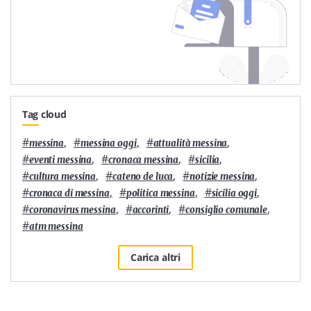
Tag cloud
#
,
#
,
#
,
messina
messina oggi
attualità messina
#
,
#
,
#
,
eventi messina
cronaca messina
sicilia
#
,
#
,
#
,
cultura messina
cateno de luca
notizie messina
#
,
#
,
#
,
cronaca di messina
politica messina
sicilia oggi
#
,
#
,
#
,
coronavirus messina
accorinti
consiglio comunale
#
atm messina
Carica altri