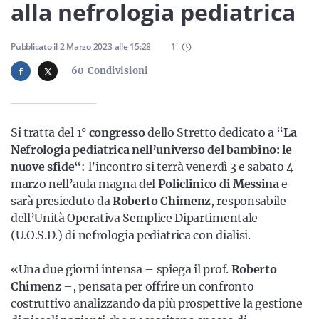
Sicilia
alla nefrologia pediatrica
Pubblicato il
2 Marzo 2023
alle
15:28
1
'
60
Condivisioni
Servizi
Si tratta del 1°
congresso
dello Stretto dedicato a “
La
Nefrologia pediatrica nell’universo del bambino: le
Resta sempre aggiornato con le ultime news, iscriviti alla
nuove sfide
“: l’incontro si terrà venerdì 3 e sabato 4
nostra newsletter
marzo nell’aula magna del
Policlinico di Messina
e
Iscriviti
sarà presieduto da
Roberto Chimenz
, responsabile
dell’Unità Operativa Semplice Dipartimentale
(U.O.S.D.) di nefrologia pediatrica con dialisi.
«Una due giorni intensa – spiega il prof.
Roberto
Chimenz
–, pensata per offrire un confronto
costruttivo analizzando da più prospettive la gestione