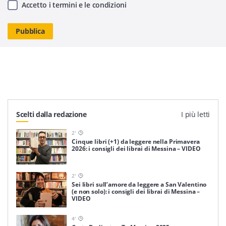
Accetto i termini e le condizioni
Scelti dalla redazione
I più letti
2
'
Cinque libri (+1) da leggere nella Primavera
2026: i consigli dei librai di Messina – VIDEO
2
'
Sei libri sull’amore da leggere a San Valentino
(e non solo): i consigli dei librai di Messina –
VIDEO
4
'