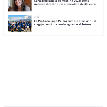
Carta Dedicata a Te Messina 2025: come
ricevere il contributo alimentare di 500 euro
3
'
La Pro Loco Capo Peloro compie dieci anni: il
viaggio continua con lo sguardo al futuro