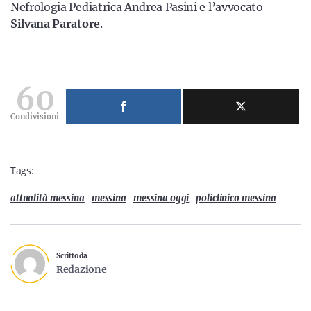
Nefrologia Pediatrica Andrea Pasini e l’avvocato
Silvana Paratore
.
60
Condivisioni
Tags:
attualità messina
messina
messina oggi
policlinico messina
Scritto da
Redazione