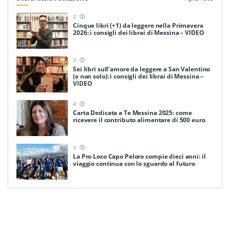
2
'
Cinque libri (+1) da leggere nella Primavera
2026: i consigli dei librai di Messina – VIDEO
2
'
Sei libri sull’amore da leggere a San Valentino
(e non solo): i consigli dei librai di Messina –
VIDEO
4
'
Carta Dedicata a Te Messina 2025: come
ricevere il contributo alimentare di 500 euro
3
'
La Pro Loco Capo Peloro compie dieci anni: il
viaggio continua con lo sguardo al futuro