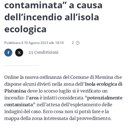
Sicilia
contaminata” a causa
dell’incendio all’isola
ecologica
Servizi
Pubblicato il
10 Agosto 2023
alle
18:18
2
'
23
Condivisioni
Resta sempre aggiornato con le ultime news, iscriviti alla
nostra newsletter
Online la nuova ordinanza del Comune di Messina che
Iscriviti
dispone alcuni divieti nella zona dell’
Isola ecologica di
Pistunina
dove lo scorso luglio si è verificato un
incendio: l’
area
è infatti considerata “
potenzialmente
contaminata
” nell’attesa dell’espletamento delle
indagini del caso. Ecco cosa non si potrà fare e la
mappa della zona interessata dal provvedimento.