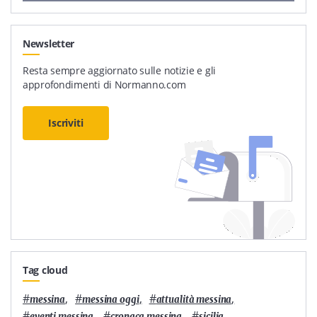
Newsletter
Resta sempre aggiornato sulle notizie e gli
approfondimenti di Normanno.com
Iscriviti
Tag cloud
#
,
#
,
#
,
messina
messina oggi
attualità messina
#
,
#
,
#
,
eventi messina
cronaca messina
sicilia