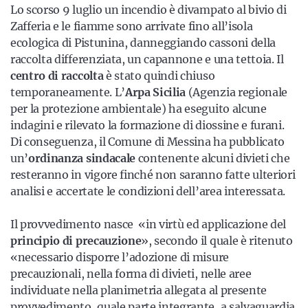
Lo scorso 9 luglio un incendio è divampato al bivio di
Zafferia e le fiamme sono arrivate fino all’isola
ecologica di Pistunina, danneggiando cassoni della
raccolta differenziata, un capannone e una tettoia. Il
centro di raccolta
è stato quindi chiuso
temporaneamente. L’
Arpa Sicilia
(Agenzia regionale
per la protezione ambientale) ha eseguito alcune
indagini e rilevato la formazione di diossine e furani.
Di conseguenza, il Comune di Messina ha pubblicato
un’
ordinanza sindacale
contenente alcuni divieti che
resteranno in vigore finché non saranno fatte ulteriori
analisi e accertate le condizioni dell’area interessata.
Il provvedimento nasce «in virtù ed applicazione del
principio di precauzione
», secondo il quale è ritenuto
«necessario disporre l’adozione di misure
precauzionali, nella forma di divieti, nelle aree
individuate nella planimetria allegata al presente
provvedimento, quale parte integrante, a salvaguardia