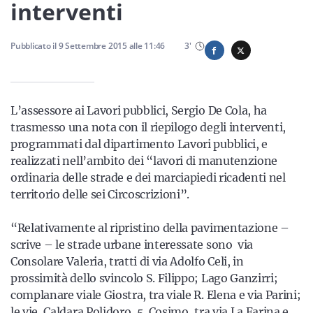
Sicilia
interventi
Pubblicato il
9 Settembre 2015
alle
11:46
3
'
Servizi
L’assessore ai Lavori pubblici, Sergio De Cola, ha
trasmesso una nota con il riepilogo degli interventi,
programmati dal dipartimento Lavori pubblici, e
Resta sempre aggiornato con le ultime news, iscriviti alla
realizzati nell’ambito dei “lavori di manutenzione
nostra newsletter
ordinaria delle strade e dei marciapiedi ricadenti nel
territorio delle sei Circoscrizioni”.
Iscriviti
“Relativamente al ripristino della pavimentazione –
scrive – le strade urbane interessate sono via
Consolare Valeria, tratti di via Adolfo Celi, in
prossimità dello svincolo S. Filippo; Lago Ganzirri;
complanare viale Giostra, tra viale R. Elena e via Parini;
le vie, Caldara Polidoro, 5. Cosimo, tra via La Farina e