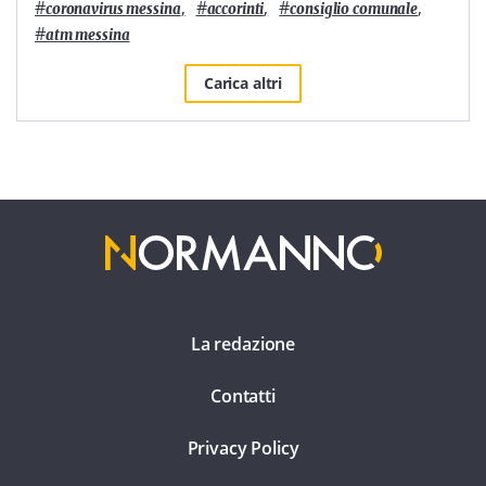
#
,
#
,
#
,
coronavirus messina
accorinti
consiglio comunale
#
atm messina
Carica altri
La redazione
Contatti
Privacy Policy