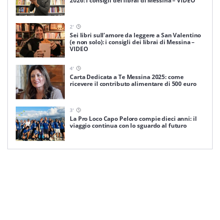
2026: i consigli dei librai di Messina – VIDEO
2
'
Sei libri sull’amore da leggere a San Valentino
(e non solo): i consigli dei librai di Messina –
VIDEO
4
'
Carta Dedicata a Te Messina 2025: come
ricevere il contributo alimentare di 500 euro
3
'
La Pro Loco Capo Peloro compie dieci anni: il
viaggio continua con lo sguardo al futuro