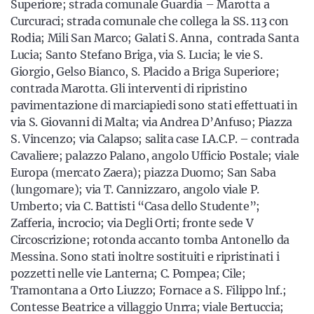
Superiore; strada comunale Guardia – Marotta a
Curcuraci; strada comunale che collega la SS. 113 con
Rodia; Mili San Marco; Galati S. Anna, contrada Santa
Lucia; Santo Stefano Briga, via S. Lucia; le vie S.
Giorgio, Gelso Bianco, S. Placido a Briga Superiore;
contrada Marotta. Gli interventi di ripristino
pavimentazione di marciapiedi sono stati effettuati in
via S. Giovanni di Malta; via Andrea D’Anfuso; Piazza
S. Vincenzo; via Calapso; salita case I.A.C.P. – contrada
Cavaliere; palazzo Palano, angolo Ufficio Postale; viale
Europa (mercato Zaera); piazza Duomo; San Saba
(lungomare); via T. Cannizzaro, angolo viale P.
Umberto; via C. Battisti “Casa dello Studente”;
Zafferia, incrocio; via Degli Orti; fronte sede V
Circoscrizione; rotonda accanto tomba Antonello da
Messina. Sono stati inoltre sostituiti e ripristinati i
pozzetti nelle vie Lanterna; C. Pompea; Cile;
Tramontana a Orto Liuzzo; Fornace a S. Filippo lnf.;
Contesse Beatrice a villaggio Unrra; viale Bertuccia;