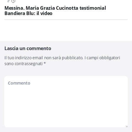
2
'
Messina. Maria Grazia Cucinotta testimonial
Bandiera Blu: il video
Lascia un commento
Il tuo indirizzo email non sarà pubblicato.
I campi obbligatori
sono contrassegnati
*