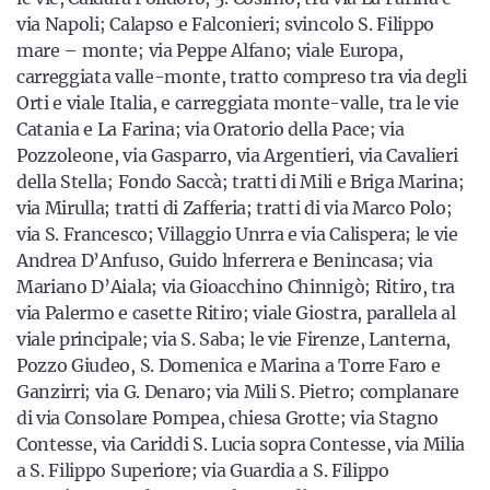
via Napoli; Calapso e Falconieri; svincolo S. Filippo
mare – monte; via Peppe Alfano; viale Europa,
carreggiata valle-monte, tratto compreso tra via degli
Orti e viale Italia, e carreggiata monte-valle, tra le vie
Catania e La Farina; via Oratorio della Pace; via
Pozzoleone, via Gasparro, via Argentieri, via Cavalieri
della Stella; Fondo Saccà; tratti di Mili e Briga Marina;
via Mirulla; tratti di Zafferia; tratti di via Marco Polo;
via S. Francesco; Villaggio Unrra e via Calispera; le vie
Andrea D’Anfuso, Guido lnferrera e Benincasa; via
Mariano D’Aiala; via Gioacchino Chinnigò; Ritiro, tra
via Palermo e casette Ritiro; viale Giostra, parallela al
viale principale; via S. Saba; le vie Firenze, Lanterna,
Pozzo Giudeo, S. Domenica e Marina a Torre Faro e
Ganzirri; via G. Denaro; via Mili S. Pietro; complanare
di via Consolare Pompea, chiesa Grotte; via Stagno
Contesse, via Cariddi S. Lucia sopra Contesse, via Milia
a S. Filippo Superiore; via Guardia a S. Filippo