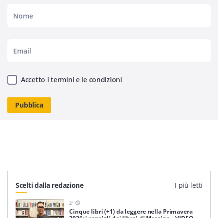
Accetto i termini e le condizioni
Scelti dalla redazione
I più letti
2
'
Cinque libri (+1) da leggere nella Primavera