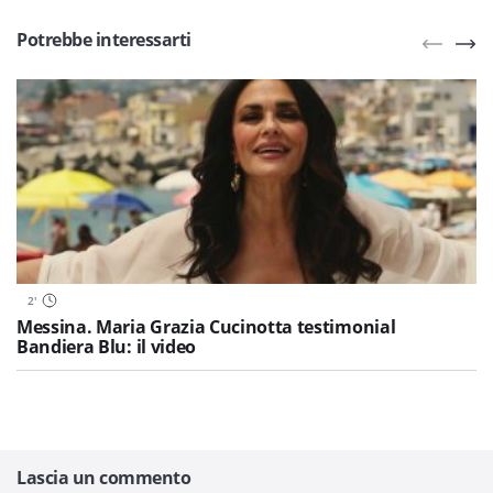
Potrebbe interessarti
2
'
Messina. Maria Grazia Cucinotta testimonial
Bandiera Blu: il video
Lascia un commento