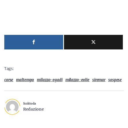
Tags:
corse
maltempo
milazzo-egadi
milazzo-eolie
siremar
sospese
Scritto da
Redazione