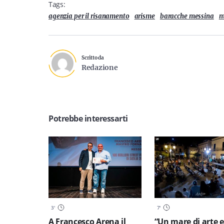
Tags:
agenzia per il risanamento
arisme
baracche messina
m
Scritto da
Redazione
Potrebbe interessarti
3
'
7
'
A Francesco Arena il
“Un mare di arte e