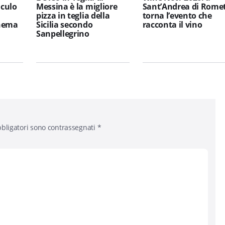
iculo
Messina è la migliore
Sant’Andrea di Rome
pizza in teglia della
torna l’evento che
inema
Sicilia secondo
racconta il vino
Sanpellegrino
bligatori sono contrassegnati
*