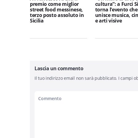
premio come miglior
cultura”: a Furci S
street food messinese,
torna l’evento che
terzo posto assoluto in
unisce musica, c
Sicilia
e arti visive
Lascia un commento
Il tuo indirizzo email non sarà pubblicato.
I campi ob