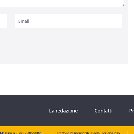
La redazione
Contatti
Pr
 Messina n. 6 del 25/06/2002
Direttore Responsabile: Paola Floriana Riso