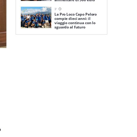
3
'
La Pro Loco Capo Peloro
compie dieci anni: il
viaggio continua con lo
sguardo al futuro
,
o