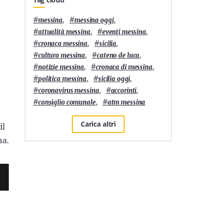
#
,
#
,
messina
messina oggi
#
,
#
,
attualità messina
eventi messina
#
,
#
,
cronaca messina
sicilia
#
,
#
,
cultura messina
cateno de luca
#
,
#
,
notizie messina
cronaca di messina
#
,
#
,
politica messina
sicilia oggi
#
,
#
,
coronavirus messina
accorinti
#
,
#
consiglio comunale
atm messina
Carica altri
il
na.