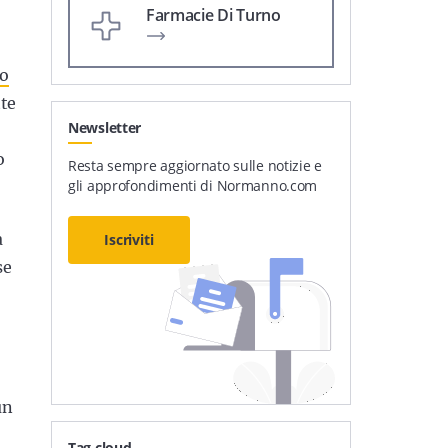
Farmacie Di Turno
lo
tte
Newsletter
o
Resta sempre aggiornato sulle notizie e
gli approfondimenti di Normanno.com
a
Iscriviti
se
un
Tag cloud