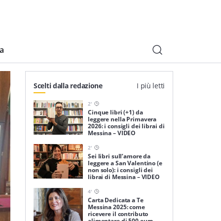
ia
Scelti dalla redazione
I più letti
2
'
Cinque libri (+1) da
leggere nella Primavera
2026: i consigli dei librai di
Messina – VIDEO
2
'
Sei libri sull’amore da
leggere a San Valentino (e
non solo): i consigli dei
librai di Messina – VIDEO
4
'
Carta Dedicata a Te
Messina 2025: come
ricevere il contributo
alimentare di 500 euro