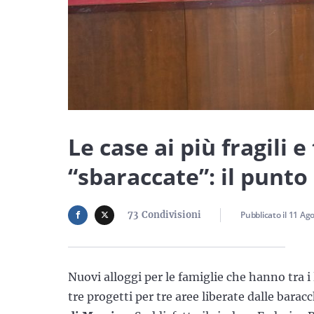
Le case ai più fragili e
“sbaraccate”: il punt
73
Condivisioni
Pubblicato il
11 Ago
Nuovi alloggi per le famiglie che hanno tra i
tre progetti per tre aree liberate dalle barac