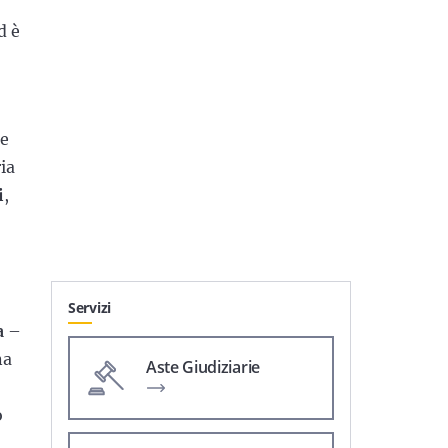
d è
ge
ria
i
,
Servizi
a
–
na
Aste Giudiziarie
o