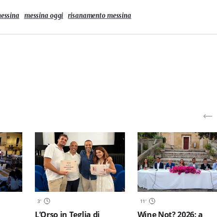
essina
messina oggi
risanamento messina
3
'
11
'
L’Orso in Teglia di
Wine Not? 2026: a