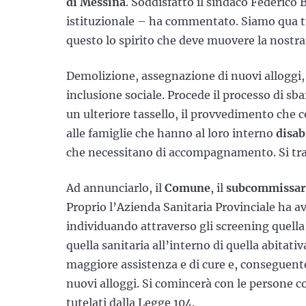
di Messina
. Soddisfatto il sindaco Federico 
istituzionale – ha commentato. Siamo qua tut
questo lo spirito che deve muovere la nostra
Demolizione, assegnazione di nuovi alloggi, r
inclusione sociale. Procede il processo di s
un ulteriore tassello, il provvedimento che c
alle famiglie che hanno al loro interno
disab
che necessitano di accompagnamento. Si trat
Ad annunciarlo, il
Comune
, il
subcommissari
Proprio l’Azienda Sanitaria Provinciale ha 
individuando attraverso gli screening quella
quella sanitaria all’interno di quella abitati
maggiore assistenza e di cure e, conseguente
nuovi alloggi. Si comincerà con le persone co
tutelati dalla Legge 104.