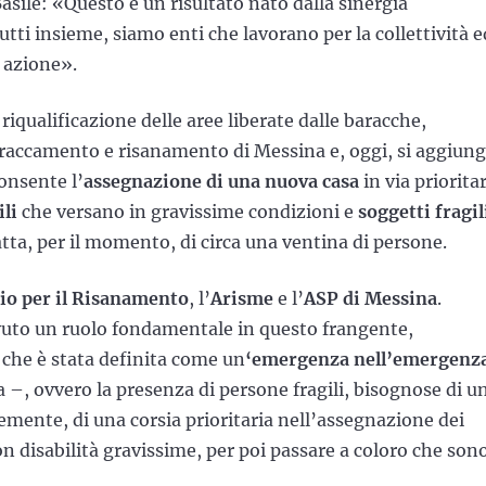
Basile: «Questo è un risultato nato dalla sinergia
ti insieme, siamo enti che lavorano per la collettività e
 azione».
iqualificazione delle aree liberate dalle baracche,
baraccamento e risanamento di Messina e, oggi, si aggiun
onsente l’
assegnazione di una nuova casa
in via priorita
ili
che versano in gravissime condizioni e
soggetti fragil
ta, per il momento, di circa una ventina di persone.
o per il Risanamento
, l’
Arisme
e l’
ASP di Messina
.
avuto un ruolo fondamentale in questo frangente,
 che è stata definita come un
‘emergenza nell’emergenz
va –, ovvero la presenza di persone fragili, bisognose di u
mente, di una corsia prioritaria nell’assegnazione dei
n disabilità gravissime, per poi passare a coloro che son