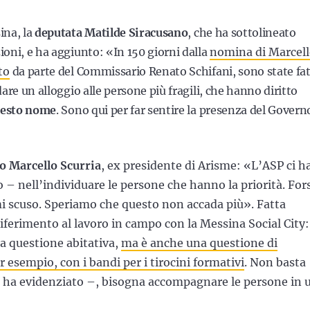
ina, la
deputata Matilde Siracusano
, che ha sottolineato
zioni, e ha aggiunto: «In 150 giorni dalla
nomina di Marcel
to
da parte del Commissario Renato Schifani, sono state fa
 dare un alloggio alle persone più fragili, che hanno diritto
uesto nome
. Sono qui per far sentire la presenza del Govern
 Marcello Scurria
, ex presidente di Arisme: «L’ASP ci h
 – nell’individuare le persone che hanno la priorità. For
 mi scuso. Speriamo che questo non accada più». Fatta
iferimento al lavoro in campo con la Messina Social City:
a questione abitativa,
ma è anche una questione di
er esempio, con i bandi per i tirocini formativi
. Non basta
– ha evidenziato –, bisogna accompagnare le persone in 