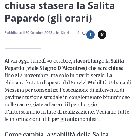
Sicilia
chiusa stasera la Salita
Papardo (gli orari)
Servizi
Pubblicato il
30 Ottobre 2023
alle
12:14
2
'
Al via oggi, lunedì 30 ottobre, i l
avori
lungo la
Salita
Resta sempre aggiornato con le ultime news, iscriviti alla
Papardo
(
viale Stagno D’Alcontres
) che sarà
chiusa
nostra newsletter
fino al 4 novembre, ma solo in orario serale. La
chiusura è stata disposta dal Servizi Mobilità Urbana di
Iscriviti
Messina per consentire l’esecuzione di interventi di
pavimentazione stradale in conglomerato bituminoso
nelle carreggiate adiacenti il parcheggio
d’interscambio in fase di realizzazione. Vediamo tutte
le informazioni utili per gli automobilisti.
Come cambia la viabilità della Salita