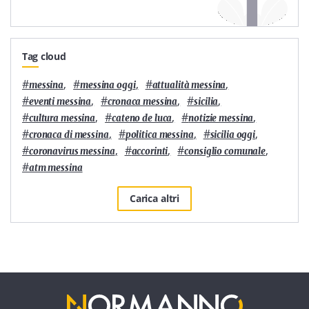
Tag cloud
#
,
#
,
#
,
messina
messina oggi
attualità messina
#
,
#
,
#
,
eventi messina
cronaca messina
sicilia
#
,
#
,
#
,
cultura messina
cateno de luca
notizie messina
#
,
#
,
#
,
cronaca di messina
politica messina
sicilia oggi
#
,
#
,
#
,
coronavirus messina
accorinti
consiglio comunale
#
atm messina
Carica altri