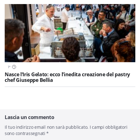
7
'
Nasce l’Iris Gelato: ecco l’inedita creazione del pastry
chef Giuseppe Bellia
Lascia un commento
Il tuo indirizzo email non sarà pubblicato.
I campi obbligatori
sono contrassegnati
*