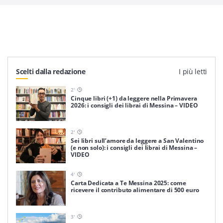
Scelti dalla redazione
I più letti
2
'
Cinque libri (+1) da leggere nella Primavera
2026: i consigli dei librai di Messina – VIDEO
2
'
Sei libri sull’amore da leggere a San Valentino
(e non solo): i consigli dei librai di Messina –
VIDEO
4
'
Carta Dedicata a Te Messina 2025: come
ricevere il contributo alimentare di 500 euro
3
'