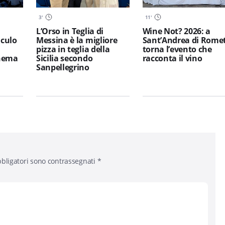
3
'
11
'
L’Orso in Teglia di
Wine Not? 2026: a
iculo
Messina è la migliore
Sant’Andrea di Rome
pizza in teglia della
torna l’evento che
inema
Sicilia secondo
racconta il vino
Sanpellegrino
bligatori sono contrassegnati
*