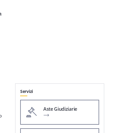
a
Servizi
Aste Giudiziarie
o
e