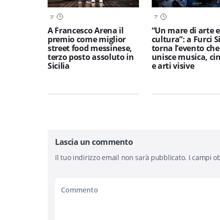
3
'
7
'
A Francesco Arena il
“Un mare di arte e
premio come miglior
cultura”: a Furci S
street food messinese,
torna l’evento che
terzo posto assoluto in
unisce musica, c
Sicilia
e arti visive
Lascia un commento
Il tuo indirizzo email non sarà pubblicato.
I campi ob