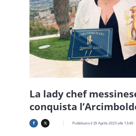
La lady chef messines
conquista l’Arcimbold
Pubblicato il
29 Aprile 2025
alle
13:40