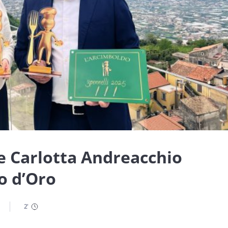
e Carlotta Andreacchio
o d’Oro
2
'