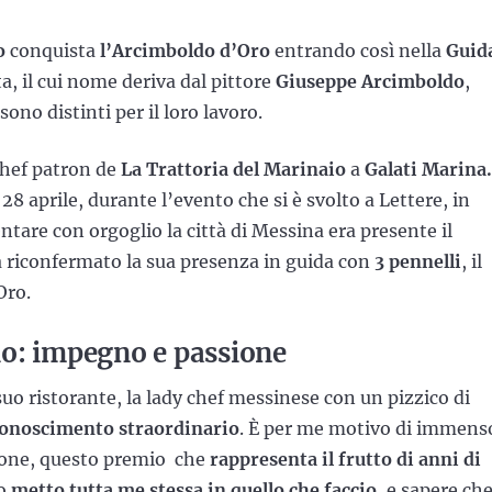
o
conquista
l’Arcimboldo d’Oro
entrando così nella
Guid
ta, il cui nome deriva dal pittore
Giuseppe Arcimboldo
,
sono distinti per il loro lavoro.
chef patron de
La Trattoria del Marinaio
a
Galati Marina.
28 aprile, durante l’evento che si è svolto a Lettere, in
ntare con orgoglio la città di Messina era presente il
 riconfermato la sua presenza in guida con
3 pennelli
, il
Oro.
io: impegno e passione
suo ristorante, la lady chef messinese con un pizzico di
onoscimento straordinario
. È per me motivo di immens
zione, questo premio che
rappresenta il frutto di anni di
o
metto tutta me stessa in quello che faccio
, e sapere ch