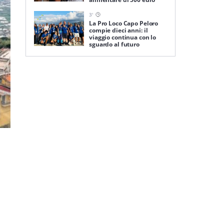
3
'
La Pro Loco Capo Peloro
compie dieci anni: il
viaggio continua con lo
sguardo al futuro