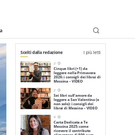
ia
Scelti dalla redazione
I più letti
2
'
Cinque libri (+1) da
leggere nella Primavera
2026: i consigli dei librai di
Messina – VIDEO
2
'
Sei libri sull’amore da
leggere a San Valentino (e
non solo): i consigli dei
librai di Messina – VIDEO
4
'
Carta Dedicata a Te
Messina 2025: come
ricevere il contributo
alimentare di 500 euro