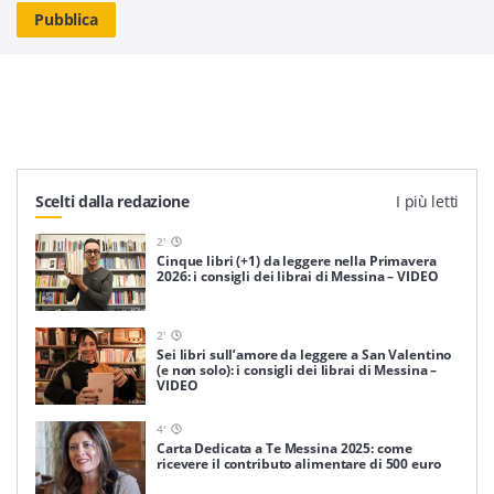
Scelti dalla redazione
I più letti
2
'
Cinque libri (+1) da leggere nella Primavera
2026: i consigli dei librai di Messina – VIDEO
2
'
Sei libri sull’amore da leggere a San Valentino
(e non solo): i consigli dei librai di Messina –
VIDEO
4
'
Carta Dedicata a Te Messina 2025: come
ricevere il contributo alimentare di 500 euro