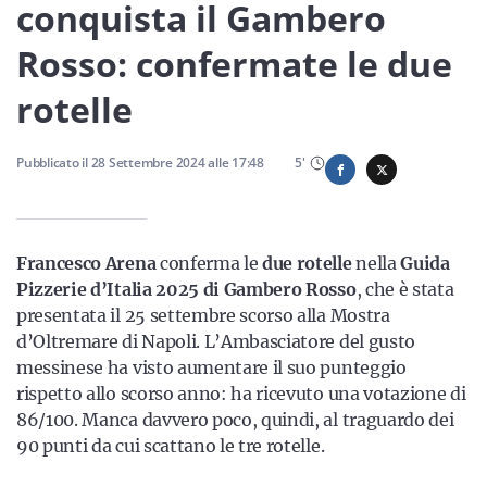
Sicilia
conquista il Gambero
Rosso: confermate le due
rotelle
Servizi
Pubblicato il
28 Settembre 2024
alle
17:48
5
'
Resta sempre aggiornato con le ultime news, iscriviti alla
Francesco Arena
nostra newsletter
conferma le
due rotelle
nella
Guida
Pizzerie d’Italia 2025 di Gambero Rosso
, che è stata
Iscriviti
presentata il 25 settembre scorso alla Mostra
d’Oltremare di Napoli. L’Ambasciatore del gusto
messinese ha visto aumentare il suo punteggio
rispetto allo scorso anno: ha ricevuto una votazione di
86/100. Manca davvero poco, quindi, al traguardo dei
90 punti da cui scattano le tre rotelle.