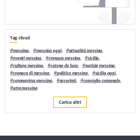
Tag cloud
#
,
#
,
#
,
messina
messina oggi
attualità messina
#
,
#
,
#
,
eventi messina
cronaca messina
sicilia
#
,
#
,
#
,
cultura messina
cateno de luca
notizie messina
#
,
#
,
#
,
cronaca di messina
politica messina
sicilia oggi
#
,
#
,
#
,
coronavirus messina
accorinti
consiglio comunale
#
atm messina
Carica altri