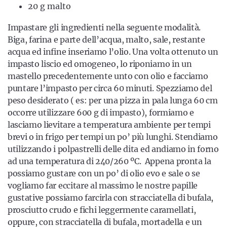
20 g malto
Impastare gli ingredienti nella seguente modalità.
Biga, farina e parte dell’acqua, malto, sale, restante
acqua ed infine inseriamo l’olio. Una volta ottenuto un
impasto liscio ed omogeneo, lo riponiamo in un
mastello precedentemente unto con olio e facciamo
puntare l’impasto per circa 60 minuti. Spezziamo del
peso desiderato ( es: per una pizza in pala lunga 60 cm
occorre utilizzare 600 g di impasto), formiamo e
lasciamo lievitare a temperatura ambiente per tempi
brevi o in frigo per tempi un po’ più lunghi. Stendiamo
utilizzando i polpastrelli delle dita ed andiamo in forno
ad una temperatura di 240/260 ºC. Appena pronta la
possiamo gustare con un po’ di olio evo e sale o se
vogliamo far eccitare al massimo le nostre papille
gustative possiamo farcirla con stracciatella di bufala,
prosciutto crudo e fichi leggermente caramellati,
oppure, con stracciatella di bufala, mortadella e un