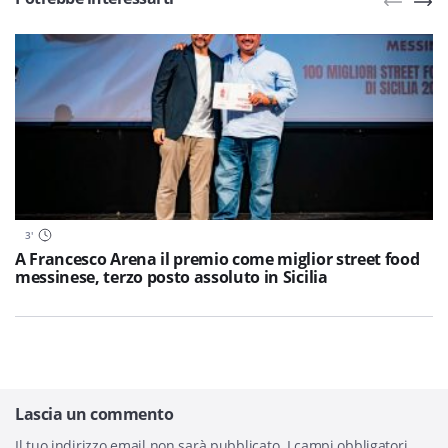
3
'
A Francesco Arena il premio come miglior street food
messinese, terzo posto assoluto in Sicilia
Lascia un commento
Il tuo indirizzo email non sarà pubblicato.
I campi obbligatori