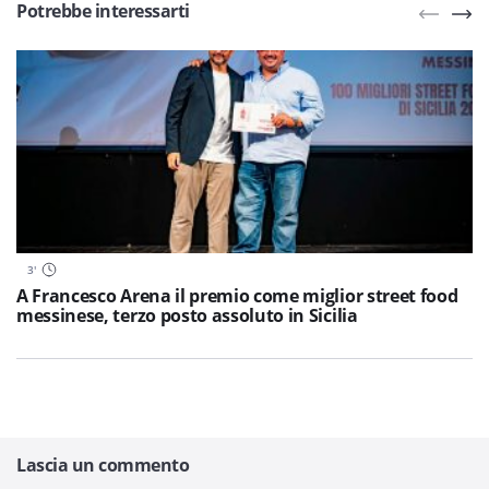
Potrebbe interessarti
3
'
A Francesco Arena il premio come miglior street food
messinese, terzo posto assoluto in Sicilia
Lascia un commento