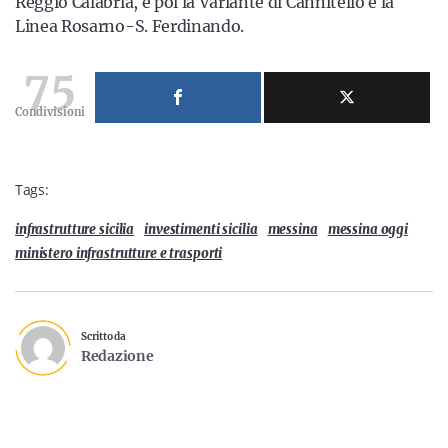
Reggio Calabria, e poi la Variante di Cannitello e la
Linea Rosarno-S. Ferdinando.
75
Condivisioni
Tags:
infrastrutture sicilia
investimenti sicilia
messina
messina oggi
ministero infrastrutture e trasporti
Scritto da
Redazione