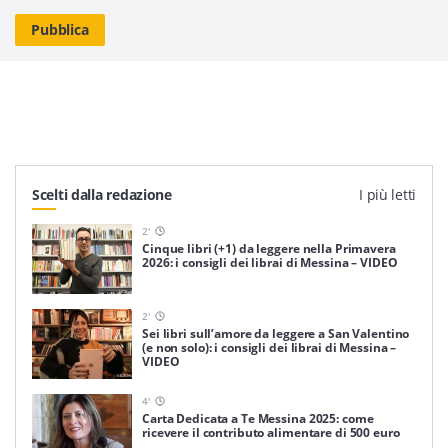
Scelti dalla redazione
I più letti
2
'
Cinque libri (+1) da leggere nella Primavera
2026: i consigli dei librai di Messina – VIDEO
2
'
Sei libri sull’amore da leggere a San Valentino
(e non solo): i consigli dei librai di Messina –
VIDEO
4
'
Carta Dedicata a Te Messina 2025: come
ricevere il contributo alimentare di 500 euro