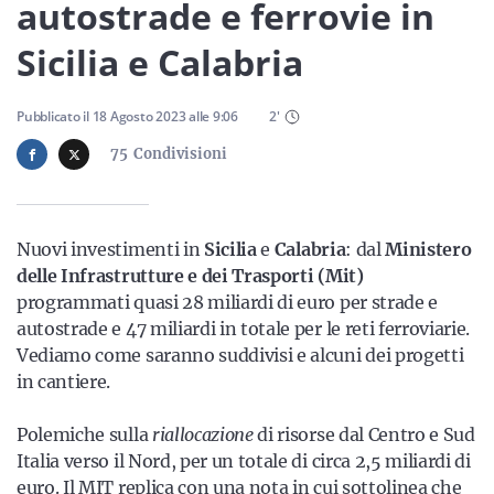
Sicilia
autostrade e ferrovie in
Sicilia e Calabria
Pubblicato il
18 Agosto 2023
alle
9:06
2
'
Servizi
75
Condivisioni
Resta sempre aggiornato con le ultime news, iscriviti alla
Nuovi investimenti in
Sicilia
e
Calabria
: dal
Ministero
nostra newsletter
delle Infrastrutture e dei Trasporti (Mit)
programmati quasi 28 miliardi di euro per strade e
Iscriviti
autostrade e 47 miliardi in totale per le reti ferroviarie.
Vediamo come saranno suddivisi e alcuni dei progetti
in cantiere.
Polemiche sulla
riallocazione
di risorse dal Centro e Sud
Italia verso il Nord, per un totale di circa 2,5 miliardi di
euro. Il MIT replica con una nota in cui sottolinea che