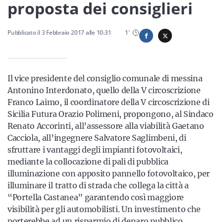
Sicilia
proposta dei consiglieri
Pubblicato il
3 Febbraio 2017
alle
10:31
1
'
Servizi
Il vice presidente del consiglio comunale di messina
Antonino Interdonato, quello della V circoscrizione
Franco Laimo, il coordinatore della V circoscrizione di
Resta sempre aggiornato con le ultime news, iscriviti alla
Sicilia Futura Orazio Polimeni, propongono, al Sindaco
nostra newsletter
Renato Accorinti, all’assessore alla viabilità Gaetano
Cacciola, all’ingegnere Salvatore Saglimbeni, di
Iscriviti
sfruttare i vantaggi degli impianti fotovoltaici,
mediante la collocazione di pali di pubblica
illuminazione con apposito pannello fotovoltaico, per
illuminare il tratto di strada che collega la città a
“Portella Castanea” garantendo così maggiore
visibilità per gli automobilisti. Un investimento che
porterebbe ad un risparmio di denaro pubblico.