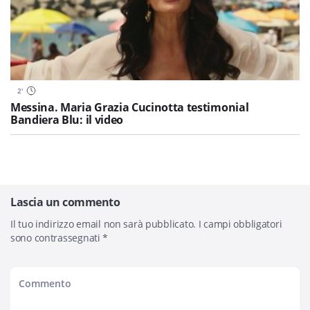
2
'
Messina. Maria Grazia Cucinotta testimonial
Bandiera Blu: il video
Lascia un commento
Il tuo indirizzo email non sarà pubblicato.
I campi obbligatori
sono contrassegnati
*