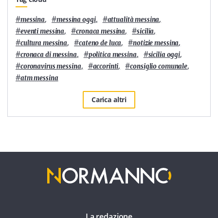
#
,
#
,
#
,
messina
messina oggi
attualità messina
#
,
#
,
#
,
eventi messina
cronaca messina
sicilia
#
,
#
,
#
,
cultura messina
cateno de luca
notizie messina
#
,
#
,
#
,
cronaca di messina
politica messina
sicilia oggi
#
,
#
,
#
,
coronavirus messina
accorinti
consiglio comunale
#
atm messina
Carica altri
La redazione