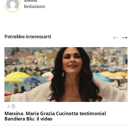
Scritto da
Redazione
Potrebbe interessarti
2
'
Messina. Maria Grazia Cucinotta testimonial
Bandiera Blu: il video