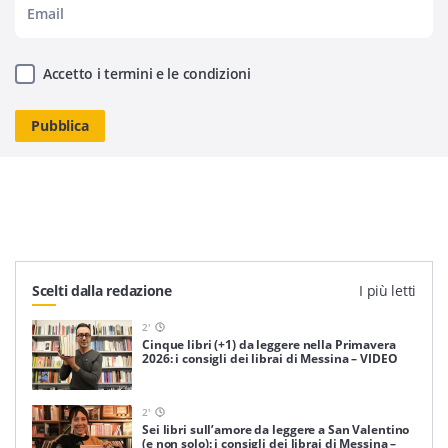
Accetto i termini e le condizioni
Scelti dalla redazione
I più letti
2
'
Cinque libri (+1) da leggere nella Primavera
2026: i consigli dei librai di Messina – VIDEO
2
'
Sei libri sull’amore da leggere a San Valentino
(e non solo): i consigli dei librai di Messina –