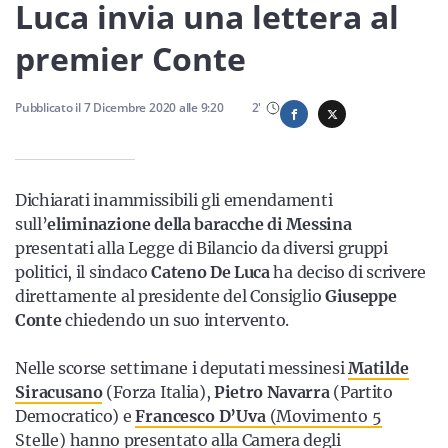
Sicilia
Luca invia una lettera al
premier Conte
Servizi
Pubblicato il
7 Dicembre 2020
alle
9:20
2
'
Dichiarati inammissibili gli emendamenti
Resta sempre aggiornato con le ultime news, iscriviti alla
sull’
eliminazione della baracche di Messina
nostra newsletter
presentati alla Legge di Bilancio da diversi gruppi
politici, il sindaco
Cateno De Luca
ha deciso di scrivere
Iscriviti
direttamente al presidente del Consiglio
Giuseppe
Conte
chiedendo un suo intervento.
Nelle scorse settimane i deputati messinesi
Matilde
Siracusano
(Forza Italia),
Pietro Navarra
(Partito
Democratico) e
Francesco D’Uva
(Movimento 5
Stelle)
hanno presentato alla Camera degli