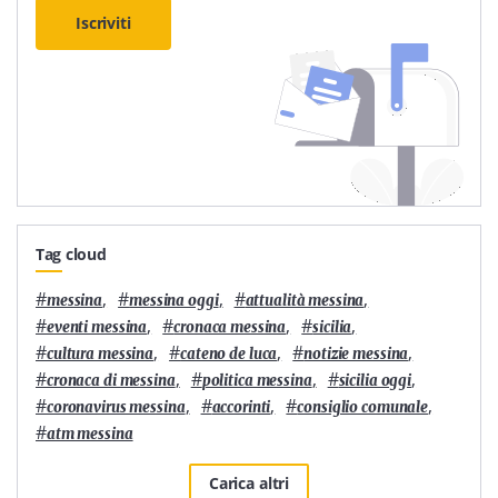
Iscriviti
Tag cloud
#
,
#
,
#
,
messina
messina oggi
attualità messina
#
,
#
,
#
,
eventi messina
cronaca messina
sicilia
#
,
#
,
#
,
cultura messina
cateno de luca
notizie messina
#
,
#
,
#
,
cronaca di messina
politica messina
sicilia oggi
#
,
#
,
#
,
coronavirus messina
accorinti
consiglio comunale
#
atm messina
Carica altri